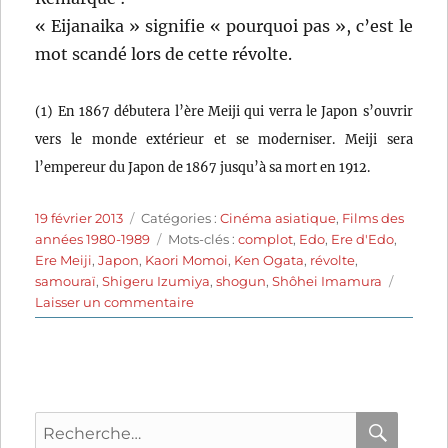
« Eijanaika » signifie « pourquoi pas », c’est le
mot scandé lors de cette révolte.
(1) En 1867 débutera l’ère Meiji qui verra le Japon s’ouvrir
vers le monde extérieur et se moderniser. Meiji sera
l’empereur du Japon de 1867 jusqu’à sa mort en 1912.
Publié
Catégories
19 février 2013
Catégories :
Cinéma asiatique
,
Films des
le
Étiquettes
années 1980-1989
Mots-clés :
complot
,
Edo
,
Ere d'Edo
,
Ere Meiji
,
Japon
,
Kaori Momoi
,
Ken Ogata
,
révolte
,
samouraï
,
Shigeru Izumiya
,
shogun
,
Shôhei Imamura
sur
Laisser un commentaire
Eijanaika
(1981)
de
Shôhei
Imamura
Recherche