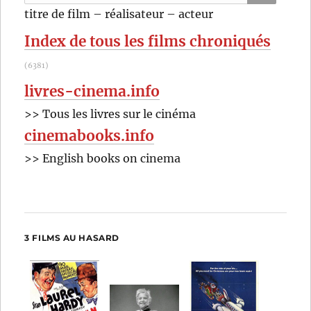
pour
RECHER
OK
titre de film – réalisateur – acteur
:
Index de tous les films chroniqués
(6381)
livres-cinema.info
>> Tous les livres sur le cinéma
cinemabooks.info
>> English books on cinema
3 FILMS AU HASARD