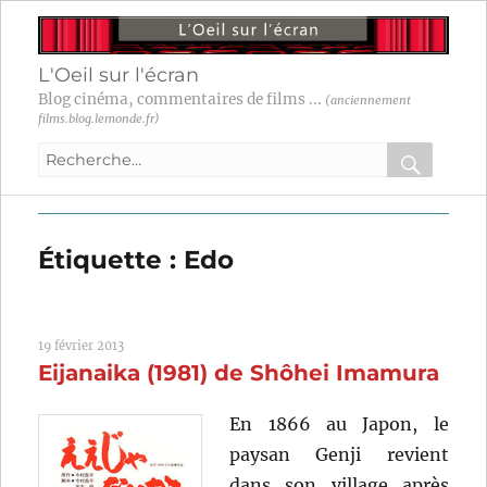
L'Oeil sur l'écran
Blog cinéma, commentaires de films ...
(anciennement
films.blog.lemonde.fr)
Recherche
pour
RECHER
OK
:
Étiquette :
Edo
19 février 2013
Eijanaika (1981) de Shôhei Imamura
En 1866 au Japon, le
paysan Genji revient
dans son village après