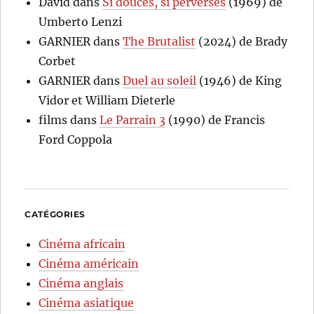
David
dans
Si douces, si perverses
(1969) de
Umberto Lenzi
GARNIER
dans
The Brutalist
(2024) de Brady
Corbet
GARNIER
dans
Duel au soleil
(1946) de King
Vidor et William Dieterle
films
dans
Le Parrain 3
(1990) de Francis
Ford Coppola
CATÉGORIES
Cinéma africain
Cinéma américain
Cinéma anglais
Cinéma asiatique