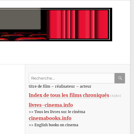
Recherche
pour
RECHE
OK
titre de film – réalisateur – acteur
:
Index de tous les films chroniqués
(6380)
livres-cinema.info
>> Tous les livres sur le cinéma
cinemabooks.info
>> English books on cinema