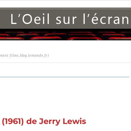
ment films.blog.lemonde.fr)
1961) de Jerry Lewis