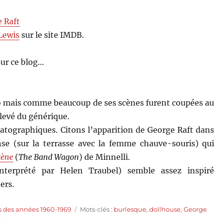
 Raft
 Lewis
sur le site IMDB.
ur ce blog…
rio mais comme beaucoup de ses scènes furent coupées au
levé du générique.
ématographiques. Citons l’apparition de George Raft dans
e (sur la terrasse avec la femme chauve-souris) qui
cène
(
The Band Wagon
) de Minnelli.
terprété par Helen Traubel) semble assez inspiré
ers.
Étiquettes
s des années 1960-1969
Mots-clés :
burlesque
,
dollhouse
,
George