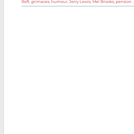
le
Raft
,
grimaces
,
humour
,
Jerry Lewis
,
Mel Brooks
,
pension