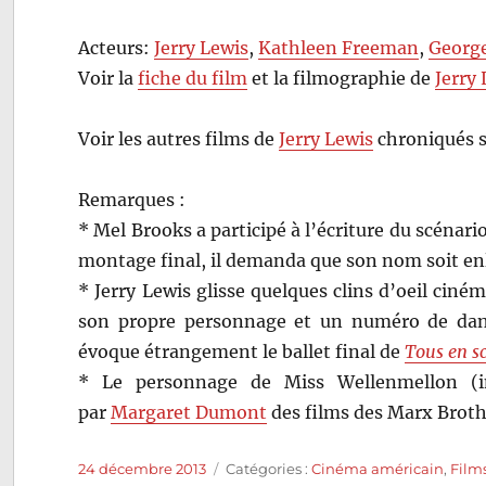
Acteurs:
Jerry Lewis
,
Kathleen Freeman
,
George
Voir la
fiche du film
et la filmographie de
Jerry
Voir les autres films de
Jerry Lewis
chroniqués s
Remarques :
* Mel Brooks a participé à l’écriture du scéna
montage final, il demanda que son nom soit en
* Jerry Lewis glisse quelques clins d’oeil cin
son propre personnage et un numéro de dans
évoque étrangement le ballet final de
Tous en s
* Le personnage de Miss Wellenmellon (in
par
Margaret Dumont
des films des Marx Broth
Publié
Catégories
24 décembre 2013
Catégories :
Cinéma américain
,
Film