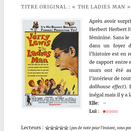
TITRE ORIGINAL : « THE LADIES MAN »
Après avoir surpr
Herbert Herbert He
féminine. Sans le
dans un foyer d
l’histoire est en 
de rapport entre e
murs ont été as
l’intérieur de tou
dollhouse effect
).
inégal mais il y a 
Elle
:
–
Lui
:
Lecteurs :
(
pas de note pour l'instant, vous po