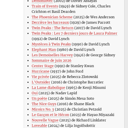
Demonlover
(2002) de Olivier Assayas
Train of Events
(1949) de Sidney Cole, Charles
Crichton et Basil Dearden
The Phoenician Scheme
(2025) de Wes Anderson
Derrière les barreaux
(1929) de James Parrott
Twin Peaks : The Return
(2017) de David Lynch
Twin Peaks : Les 7 derniers jours de Laura Palmer
(1992) de David Lynch
Mystères à Twin Peaks
(1990) de David Lynch
Elephant Man
(1980) de David Lynch
Les Demoiselles Harvey
(1946) de George Sidney
Sommaire de juin 2026
Center Stage
(1991) de Stanley Kwan
Hurricane
(1937) de John Ford
Vie privée
(2025) de Rebecca Zlotowski
L’Outsider
(2016) de Christophe Barratier
La Lame diabolique
(1965) de Kenji Misumi
Oui
(2025) de Nadav Lapid
Un poète
(2025) de Simón Mesa Soto
The Nice Guys
(2016) de Shane Black
Miroirs No. 3
(2025) de Christian Petzold
Le Garçon et le Héron
(2023) de Hayao Miyazaki
Nouvelle Vague
(2025) de Richard Linklater
Loveable
(2024) de Lilja Ingolfsdottir