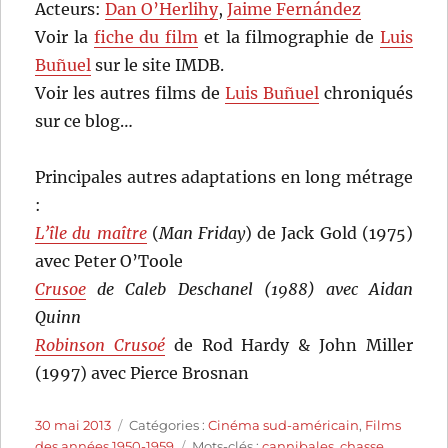
Acteurs:
Dan O’Herlihy
,
Jaime Fernández
Voir la
fiche du film
et la filmographie de
Luis
Buñuel
sur le site IMDB.
Voir les autres films de
Luis Buñuel
chroniqués
sur ce blog…
Principales autres adaptations en long métrage
:
L’île du maître
(
Man Friday
) de Jack Gold (1975)
avec Peter O’Toole
Crusoe
de Caleb Deschanel (1988) avec Aidan
Quinn
Robinson Crusoé
de Rod Hardy & John Miller
(1997) avec Pierce Brosnan
Publié
Catégories
30 mai 2013
Catégories :
Cinéma sud-américain
,
Films
le
Étiquettes
des années 1950-1959
Mots-clés :
cannibales
,
chasse
,