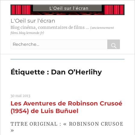
L'Oeil sur l'écran
Blog cinéma, commentaires de films ...
(anciennement
films.blog.lemonde.fr)
Recherche
pour
RECHER
OK
:
Étiquette :
Dan O’Herlihy
30 mai 2013
Les Aventures de Robinson Crusoé
(1954) de Luis Buñuel
TITRE ORIGINAL : « ROBINSON CRUSOE
»