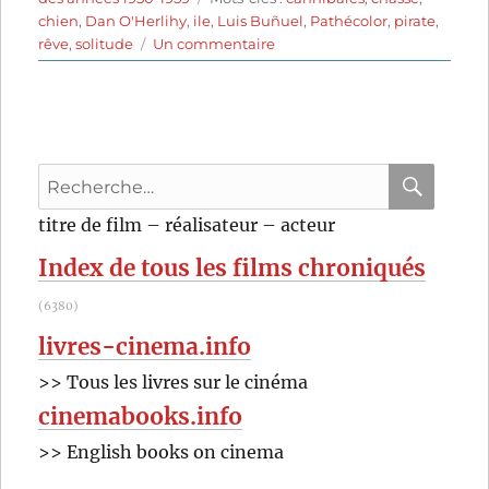
chien
,
Dan O'Herlihy
,
ile
,
Luis Buñuel
,
Pathécolor
,
pirate
,
sur
rêve
,
solitude
Un commentaire
Les
Aventures
de
Robinson
Crusoé
Recherche
(1954)
de
pour
RECHER
OK
titre de film – réalisateur – acteur
Luis
:
Buñuel
Index de tous les films chroniqués
(6380)
livres-cinema.info
>> Tous les livres sur le cinéma
cinemabooks.info
>> English books on cinema