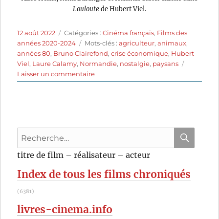
Louloute
de Hubert Viel.
Publié
Catégories
12 août 2022
Catégories :
Cinéma français
,
Films des
le
Étiquettes
années 2020-2024
Mots-clés :
agriculteur
,
animaux
,
années 80
,
Bruno Clairefond
,
crise économique
,
Hubert
Viel
,
Laure Calamy
,
Normandie
,
nostalgie
,
paysans
sur
Laisser un commentaire
Louloute
(2020)
de
Hubert
Viel
Recherche
pour
RECHER
OK
titre de film – réalisateur – acteur
:
Index de tous les films chroniqués
(6381)
livres-cinema.info