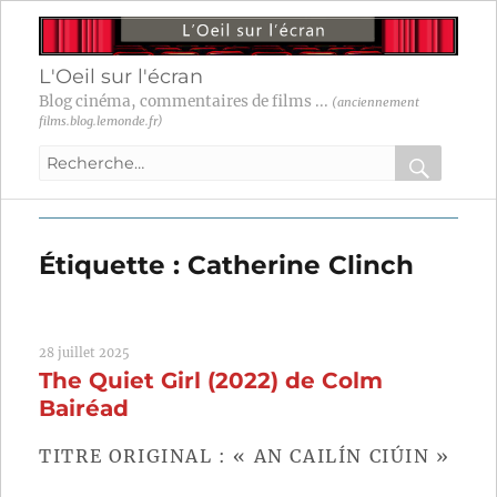
L'Oeil sur l'écran
Blog cinéma, commentaires de films ...
(anciennement
films.blog.lemonde.fr)
Recherche
pour
RECHER
OK
:
Étiquette :
Catherine Clinch
28 juillet 2025
The Quiet Girl (2022) de Colm
Bairéad
TITRE ORIGINAL : « AN CAILÍN CIÚIN »