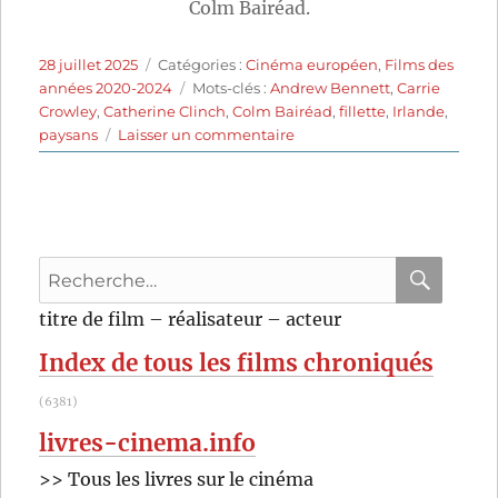
Colm Bairéad.
Publié
Catégories
28 juillet 2025
Catégories :
Cinéma européen
,
Films des
le
Étiquettes
années 2020-2024
Mots-clés :
Andrew Bennett
,
Carrie
Crowley
,
Catherine Clinch
,
Colm Bairéad
,
fillette
,
Irlande
,
sur
paysans
Laisser un commentaire
The
Quiet
Girl
(2022)
de
Recherche
Colm
Bairéad
pour
RECHER
OK
titre de film – réalisateur – acteur
:
Index de tous les films chroniqués
(6381)
livres-cinema.info
>> Tous les livres sur le cinéma