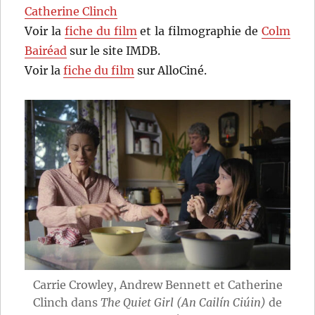
Catherine Clinch
Voir la
fiche du film
et la filmographie de
Colm
Bairéad
sur le site IMDB.
Voir la
fiche du film
sur AlloCiné.
Carrie Crowley, Andrew Bennett et Catherine
Clinch dans
The Quiet Girl (An Cailín Ciúin)
de