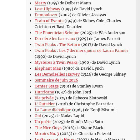
Marty
(1955) de Delbert Mann
Lost Highway
(1997) de David Lynch
Demonlover
(2002) de Olivier Assayas
Train of Events
(1949) de Sidney Cole, Charles
Crichton et Basil Dearden
The Phoenician Scheme
(2025) de Wes Anderson
Derrière les barreaux
(1929) de James Parrott
Twin Peaks : The Return
(2017) de David Lynch
Twin Peaks : Les 7 derniers jours de Laura Palmer
(1992) de David Lynch
Mystères à Twin Peaks
(1990) de David Lynch
Elephant Man
(1980) de David Lynch
Les Demoiselles Harvey
(1946) de George Sidney
Sommaire de juin 2026
Center Stage
(1991) de Stanley Kwan
Hurricane
(1937) de John Ford
Vie privée
(2025) de Rebecca Zlotowski
L’Outsider
(2016) de Christophe Barratier
La Lame diabolique
(1965) de Kenji Misumi
Oui
(2025) de Nadav Lapid
Un poète
(2025) de Simón Mesa Soto
The Nice Guys
(2016) de Shane Black
Miroirs No. 3
(2025) de Christian Petzold
Le Garçon et le Héron
(2023) de Hayao Miyazaki