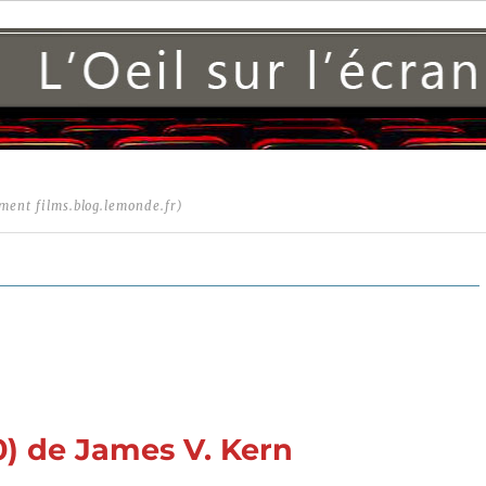
ment films.blog.lemonde.fr)
) de James V. Kern