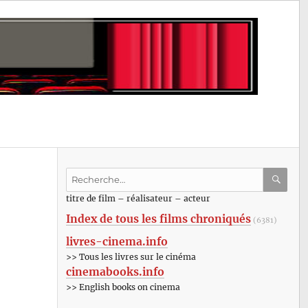
Recherche
pour
RECHE
OK
titre de film – réalisateur – acteur
:
Index de tous les films chroniqués
(6381)
livres-cinema.info
>> Tous les livres sur le cinéma
cinemabooks.info
>> English books on cinema