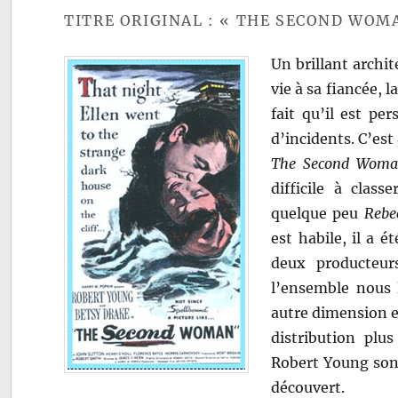
TITRE ORIGINAL : « THE SECOND WOM
Un brillant archit
vie à sa fiancée, l
fait qu’il est pe
d’incidents. C’est
The Second Wom
difficile à clas
quelque peu
Rebe
est habile, il a 
deux producteurs
l’ensemble nous l
autre dimension e
distribution plu
Robert Young sont
découvert.