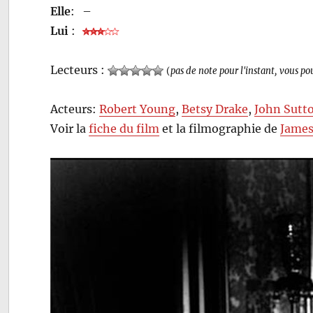
Elle
:
–
Lui
:
Lecteurs :
(
pas de note pour l'instant, vous po
Acteurs:
Robert Young
,
Betsy Drake
,
John Sutt
Voir la
fiche du film
et la filmographie de
James