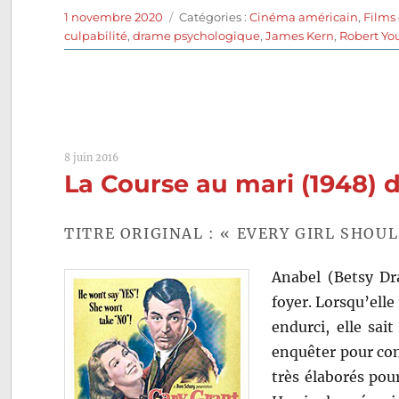
Publié
Catégories
1 novembre 2020
Catégories :
Cinéma américain
,
Films
le
culpabilité
,
drame psychologique
,
James Kern
,
Robert Y
8 juin 2016
La Course au mari (1948)
TITRE ORIGINAL : « EVERY GIRL SHOU
Anabel (Betsy Dr
foyer. Lorsqu’elle
endurci, elle sa
enquêter pour con
très élaborés pour