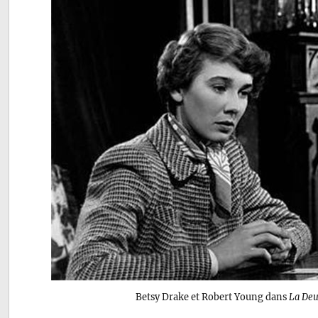
Betsy Drake et Robert Young dans
La De