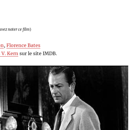
uvez noter ce film
)
on
,
Florence Bates
 V. Kern
sur le site IMDB.