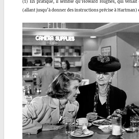
(1) En pratique, il semble qu’Howard Hughes, qui venait 
(allant jusqu’à donner des instructions précise à Hartman) et