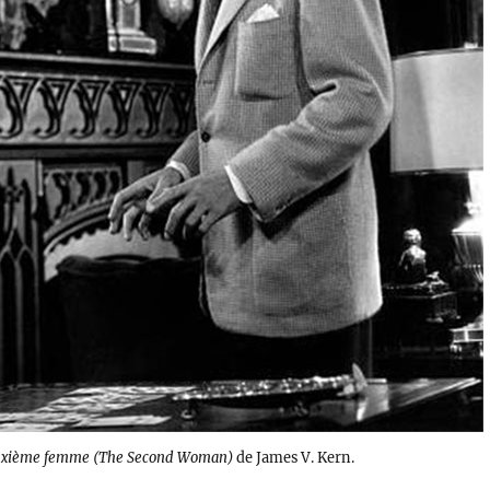
uxième femme (The Second Woman)
de James V. Kern.