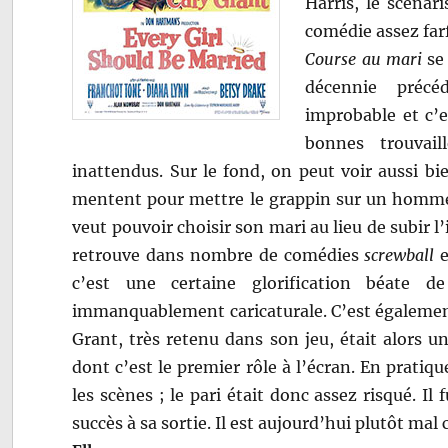
Harris, le scénar
comédie assez far
Course au mari
se 
décennie précéd
improbable et c’e
bonnes trouvai
inattendus. Sur le fond, on peut voir aussi b
mentent pour mettre le grappin sur un homme
veut pouvoir choisir son mari au lieu de subir 
retrouve dans nombre de comédies
screwball
e
c’est une certaine glorification béate 
immanquablement caricaturale. C’est également
Grant, très retenu dans son jeu, était alors u
dont c’est le premier rôle à l’écran. En pratique
les scènes ; le pari était donc assez risqué. I
succès à sa sortie. Il est aujourd’hui plutôt mal