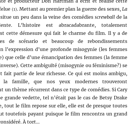
iste et producteur Don Hartman a écrit et réalisé cette
felue
. Mettant au premier plan la guerre des sexes,
La
(1)
situe un peu dans la veine des comédies
screwball
de la
ente. L’histoire est abracadabrante, totalement
st cette démesure qui fait le charme du film. Il y a de
lles de scénario et beaucoup de rebondissements
ien l’expression d’une profonde misogynie (les femmes
) que celle d’une émancipation des femmes (la femme
l’inverse). Cette ambiguïté (misogynie ou féminisme?) se
t fait partie de leur richesse. Ce qui est moins ambigu,
de la famille, que nos yeux modernes trouveront
 un thème récurrent dans ce type de comédies. Si Cary
ne grande vedette, tel n’était pas le cas de Betsy Drake
, tout le film repose sur elle, elle est de presque toutes
l fut toutefois payant puisque le film rencontra un grand
 considéré. À tort…