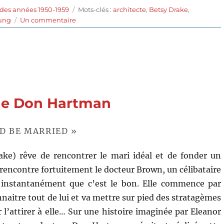
Étiquettes
 des années 1950-1959
Mots-clés :
architecte
,
Betsy Drake
,
sur
oung
Un commentaire
La
Deuxième
Femme
(1950)
de
James
V.
 de Don Hartman
Kern
LD BE MARRIED »
ake) rêve de rencontrer le mari idéal et de fonder un
 rencontre fortuitement le docteur Brown, un célibataire
it instantanément que c’est le bon. Elle commence par
naitre tout de lui et va mettre sur pied des stratagèmes
 l’attirer à elle… Sur une histoire imaginée par Eleanor