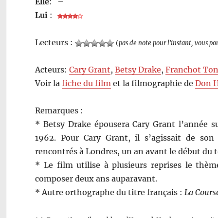
Elle
:
–
Lui
:
Lecteurs :
(
pas de note pour l'instant, vous po
Acteurs:
Cary Grant
,
Betsy Drake
,
Franchot To
Voir la
fiche du film
et la filmographie de
Don 
Remarques :
* Betsy Drake épousera Cary Grant l’année sui
1962. Pour Cary Grant, il s’agissait de son 
rencontrés à Londres, un an avant le début du 
* Le film utilise à plusieurs reprises le th
composer deux ans auparavant.
* Autre orthographe du titre français :
La Cours