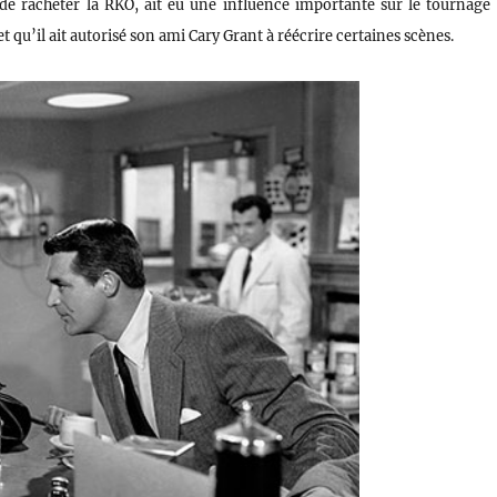
de racheter la RKO, ait eu une influence importante sur le tournage
 qu’il ait autorisé son ami Cary Grant à réécrire certaines scènes.