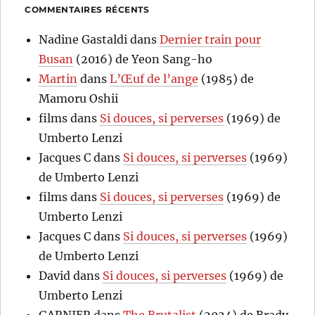
COMMENTAIRES RÉCENTS
Nadine Gastaldi
dans
Dernier train pour
Busan
(2016) de Yeon Sang-ho
Martin
dans
L’Œuf de l’ange
(1985) de
Mamoru Oshii
films
dans
Si douces, si perverses
(1969) de
Umberto Lenzi
Jacques C
dans
Si douces, si perverses
(1969)
de Umberto Lenzi
films
dans
Si douces, si perverses
(1969) de
Umberto Lenzi
Jacques C
dans
Si douces, si perverses
(1969)
de Umberto Lenzi
David
dans
Si douces, si perverses
(1969) de
Umberto Lenzi
GARNIER
dans
The Brutalist
(2024) de Brady