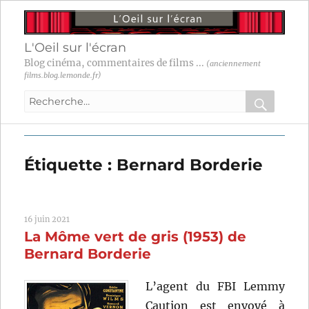
L'Oeil sur l'écran
Blog cinéma, commentaires de films ...
(anciennement
films.blog.lemonde.fr)
Recherche
pour
RECHER
OK
:
Étiquette :
Bernard Borderie
16 juin 2021
La Môme vert de gris (1953) de
Bernard Borderie
L’agent du FBI Lemmy
Caution est envoyé à