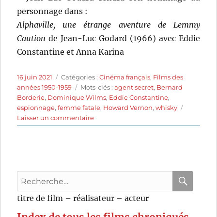
personnage dans :
Alphaville, une étrange aventure de Lemmy
Caution
de Jean-Luc Godard (1966) avec Eddie
Constantine et Anna Karina
Publié
Catégories
16 juin 2021
Catégories :
Cinéma français
,
Films des
le
Étiquettes
années 1950-1959
Mots-clés :
agent secret
,
Bernard
Borderie
,
Dominique Wilms
,
Eddie Constantine
,
espionnage
,
femme fatale
,
Howard Vernon
,
whisky
sur
Laisser un commentaire
La
Môme
vert
de
gris
Recherche
(1953)
de
pour
RECHER
OK
titre de film – réalisateur – acteur
Bernard
:
Borderie