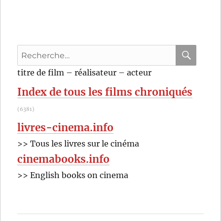
Le
Garçon
aux
cheveux
verts
Recherche
(1948)
de
pour
RECHER
OK
titre de film – réalisateur – acteur
Joseph
:
Losey
Index de tous les films chroniqués
(6381)
livres-cinema.info
>> Tous les livres sur le cinéma
cinemabooks.info
>> English books on cinema