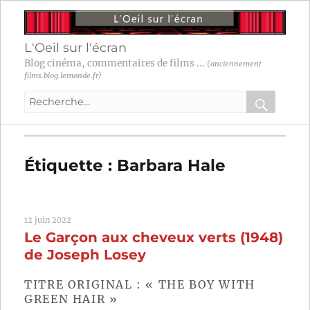
L'Oeil sur l'écran
Blog cinéma, commentaires de films ...
(anciennement
films.blog.lemonde.fr)
Recherche
pour
RECHER
OK
:
Étiquette :
Barbara Hale
12 juin 2022
Le Garçon aux cheveux verts (1948)
de Joseph Losey
TITRE ORIGINAL : « THE BOY WITH
GREEN HAIR »