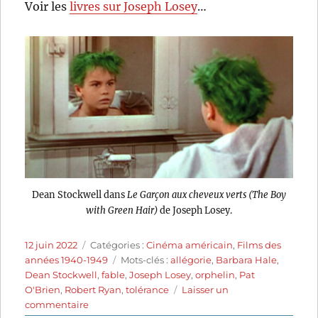
Voir les
livres sur Joseph Losey
…
Dean Stockwell dans
Le Garçon aux cheveux verts (The Boy
with Green Hair)
de Joseph Losey.
Publié
Catégories
12 juin 2022
Catégories :
Cinéma américain
,
Films des
le
Étiquettes
années 1940-1949
Mots-clés :
allégorie
,
Barbara Hale
,
Dean Stockwell
,
fable
,
Joseph Losey
,
orphelin
,
Pat
O'Brien
,
Robert Ryan
,
tolérance
Laisser un
sur
commentaire