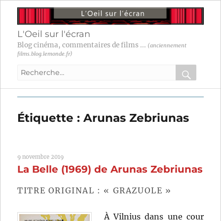
L'Oeil sur l'écran
Blog cinéma, commentaires de films ...
(anciennement
films.blog.lemonde.fr)
Recherche
pour
RECHER
OK
:
Étiquette :
Arunas Zebriunas
9 novembre 2019
La Belle (1969) de Arunas Zebriunas
TITRE ORIGINAL : « GRAZUOLE »
À Vilnius dans une cour