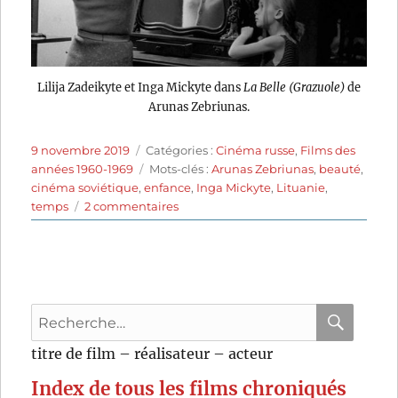
Lilija Zadeikyte et Inga Mickyte dans
La Belle (Grazuole)
de
Arunas Zebriunas.
Publié
Catégories
9 novembre 2019
Catégories :
Cinéma russe
,
Films des
le
Étiquettes
années 1960-1969
Mots-clés :
Arunas Zebriunas
,
beauté
,
cinéma soviétique
,
enfance
,
Inga Mickyte
,
Lituanie
,
sur
temps
2 commentaires
La
Belle
(1969)
de
Arunas
Recherche
Zebriunas
pour
RECHER
OK
titre de film – réalisateur – acteur
:
Index de tous les films chroniqués