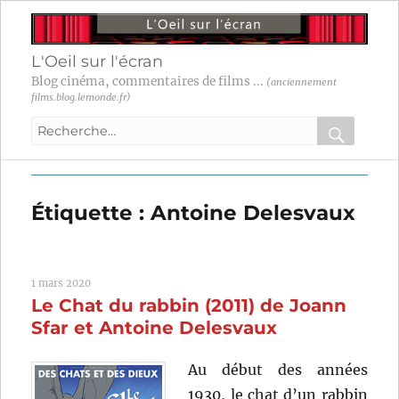
L'Oeil sur l'écran
Blog cinéma, commentaires de films ...
(anciennement
films.blog.lemonde.fr)
Recherche
pour
RECHER
OK
:
Étiquette :
Antoine Delesvaux
1 mars 2020
Le Chat du rabbin (2011) de Joann
Sfar et Antoine Delesvaux
Au début des années
1930, le chat d’un rabbin