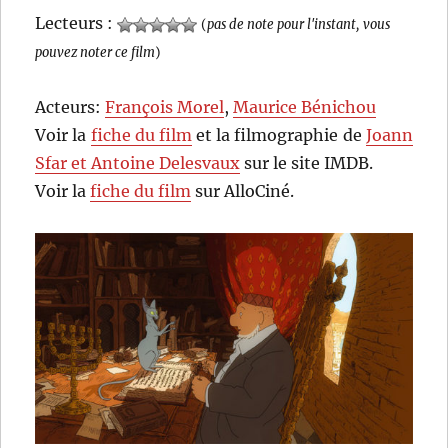
Lecteurs :
(
pas de note pour l'instant, vous
pouvez noter ce film
)
Acteurs:
François Morel
,
Maurice Bénichou
Voir la
fiche du film
et la filmographie de
Joann
Sfar et Antoine Delesvaux
sur le site IMDB.
Voir la
fiche du film
sur AlloCiné.