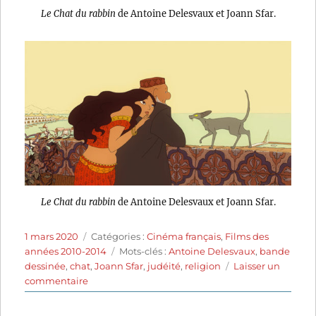
Le Chat du rabbin
de Antoine Delesvaux et Joann Sfar.
Le Chat du rabbin
de Antoine Delesvaux et Joann Sfar.
Publié
Catégories
1 mars 2020
Catégories :
Cinéma français
,
Films des
le
Étiquettes
années 2010-2014
Mots-clés :
Antoine Delesvaux
,
bande
dessinée
,
chat
,
Joann Sfar
,
judéité
,
religion
Laisser un
sur
commentaire
Le
Chat