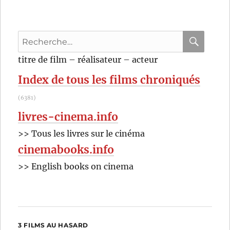
du
rabbin
(2011)
Recherche
de
Joann
pour
RECHER
OK
titre de film – réalisateur – acteur
Sfar
:
et
Index de tous les films chroniqués
Antoine
Delesvaux
(6381)
livres-cinema.info
>> Tous les livres sur le cinéma
cinemabooks.info
>> English books on cinema
3 FILMS AU HASARD