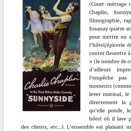
(Court-métrage 
Chaplin, Sunny
filmographie, rap
Essanay quatre an
pour mettre en s
l’hôtel/épicerie 
conter fleurette à
»
(le nombre de c
d’ailleurs imp
l’empêche pas 
moments (comme 
lever matinal, le
directement la 
qu’elle ponde, l
hôtel où il lave 
des clients, etc…). L’ensemble est plaisant 