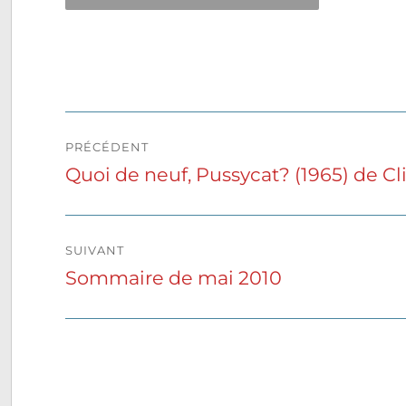
Navigation
PRÉCÉDENT
de
Quoi de neuf, Pussycat? (1965) de C
Publication
précédente :
l’article
SUIVANT
Sommaire de mai 2010
Publication
suivante :