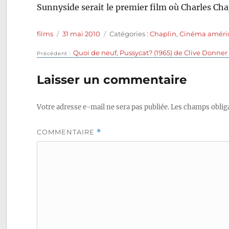
Sunnyside serait le premier film où Charles C
Auteur
Publié
Catégories
films
31 mai 2010
Catégories :
Chaplin
,
Cinéma améri
le
Publication
Quoi de neuf, Pussycat? (1965) de Clive Donner
Navigation
Précédent
précédente :
de
Laisser un commentaire
l’article
Votre adresse e-mail ne sera pas publiée.
Les champs obliga
COMMENTAIRE
*