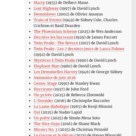
Marty
(1955) de Delbert Mann
Lost Highway
(1997) de David Lynch
Demonlover
(2002) de Olivier Assayas
Train of Events
(1949) de Sidney Cole, Charles
Crichton et Basil Dearden
The Phoenician Scheme
(2025) de Wes Anderson
Derrière les barreaux
(1929) de James Parrott
Twin Peaks : The Return
(2017) de David Lynch
Twin Peaks : Les 7 derniers jours de Laura Palmer
(1992) de David Lynch
Mystères à Twin Peaks
(1990) de David Lynch
Elephant Man
(1980) de David Lynch
Les Demoiselles Harvey
(1946) de George Sidney
Sommaire de juin 2026
Center Stage
(1991) de Stanley Kwan
Hurricane
(1937) de John Ford
Vie privée
(2025) de Rebecca Zlotowski
L’Outsider
(2016) de Christophe Barratier
La Lame diabolique
(1965) de Kenji Misumi
Oui
(2025) de Nadav Lapid
Un poète
(2025) de Simón Mesa Soto
The Nice Guys
(2016) de Shane Black
Miroirs No. 3
(2025) de Christian Petzold
Le Garçon et le Héron
(2023) de Hayao Miyazaki