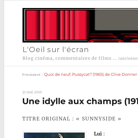
L'Oeil sur l'écran
Blog cinéma, commentaires de films ...
(ancienne
Publication
Navigation
précédente :
Quoi de neuf, Pussycat? (1965) de Clive Donner
Précédent
de
l’article
31 mai 2010
Une idylle aux champs (19
TITRE ORIGINAL : « SUNNYSIDE »
Lui
: