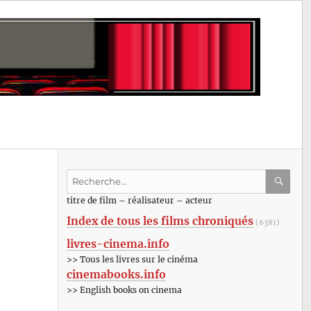
Recherche
pour
RECHE
OK
titre de film – réalisateur – acteur
:
Index de tous les films chroniqués
(6381)
livres-cinema.info
>> Tous les livres sur le cinéma
cinemabooks.info
>> English books on cinema