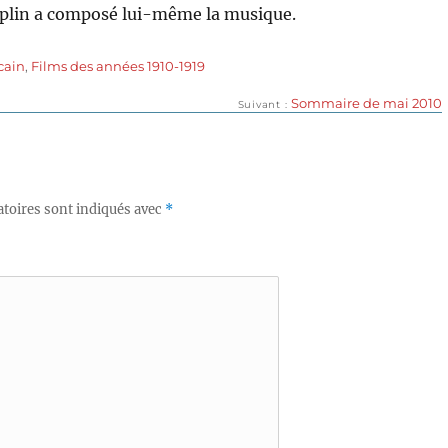
haplin a composé lui-même la musique.
cain
,
Films des années 1910-1919
Publication
Sommaire de mai 2010
Suivant
suivante :
toires sont indiqués avec
*