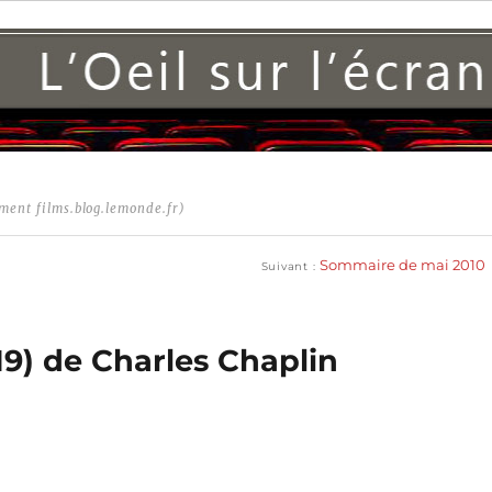
ment films.blog.lemonde.fr)
Publication
suivante :
Sommaire de mai 2010
Suivant
19) de Charles Chaplin