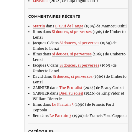
Loveable
(2024) de Lilja Ingolfsdottir
COMMENTAIRES RÉCENTS
Martin
dans
L’Œuf de l’ange
(1985) de Mamoru Oshii
films
dans
Si douces, si perverses
(1969) de Umberto
Lenzi
Jacques C
dans
Si douces, si perverses
(1969) de
Umberto Lenzi
films
dans
Si douces, si perverses
(1969) de Umberto
Lenzi
Jacques C
dans
Si douces, si perverses
(1969) de
Umberto Lenzi
David
dans
Si douces, si perverses
(1969) de Umberto
Lenzi
GARNIER
dans
The Brutalist
(2024) de Brady Corbet
GARNIER
dans
Duel au soleil
(1946) de King Vidor et
William Dieterle
films
dans
Le Parrain 3
(1990) de Francis Ford
Coppola
Ben
dans
Le Parrain 3
(1990) de Francis Ford Coppola
CATÉGORIES