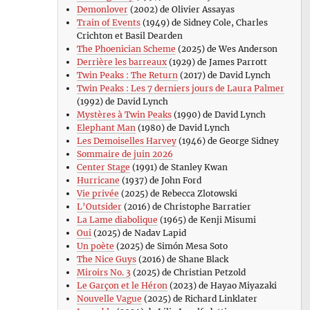
Demonlover
(2002) de Olivier Assayas
Train of Events
(1949) de Sidney Cole, Charles
Crichton et Basil Dearden
The Phoenician Scheme
(2025) de Wes Anderson
Derrière les barreaux
(1929) de James Parrott
Twin Peaks : The Return
(2017) de David Lynch
Twin Peaks : Les 7 derniers jours de Laura Palmer
(1992) de David Lynch
Mystères à Twin Peaks
(1990) de David Lynch
Elephant Man
(1980) de David Lynch
Les Demoiselles Harvey
(1946) de George Sidney
Sommaire de juin 2026
Center Stage
(1991) de Stanley Kwan
Hurricane
(1937) de John Ford
Vie privée
(2025) de Rebecca Zlotowski
L’Outsider
(2016) de Christophe Barratier
La Lame diabolique
(1965) de Kenji Misumi
Oui
(2025) de Nadav Lapid
Un poète
(2025) de Simón Mesa Soto
The Nice Guys
(2016) de Shane Black
Miroirs No. 3
(2025) de Christian Petzold
Le Garçon et le Héron
(2023) de Hayao Miyazaki
Nouvelle Vague
(2025) de Richard Linklater