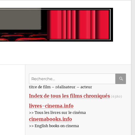
Recherche
pour
RECHE
OK
titre de film – réalisateur – acteur
:
Index de tous les films chroniqués
(6380)
livres-cinema.info
>> Tous les livres sur le cinéma
cinemabooks.info
>> English books on cinema