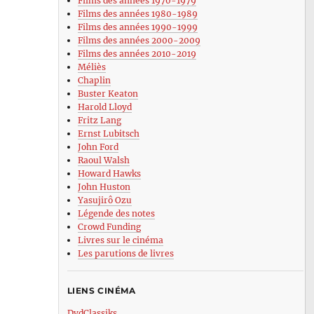
Films des années 1970-1979
Films des années 1980-1989
Films des années 1990-1999
Films des années 2000-2009
Films des années 2010-2019
Méliès
Chaplin
Buster Keaton
Harold Lloyd
Fritz Lang
Ernst Lubitsch
John Ford
Raoul Walsh
Howard Hawks
John Huston
Yasujirô Ozu
Légende des notes
Crowd Funding
Livres sur le cinéma
Les parutions de livres
LIENS CINÉMA
DvdClassiks