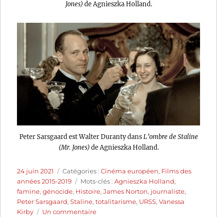
Jones)
de Agnieszka Holland.
Peter Sarsgaard est Walter Duranty dans
L’ombre de Staline
(Mr. Jones)
de Agnieszka Holland.
Publié
Catégories
24 juin 2021
Catégories :
Cinéma européen
,
Films des
le
Étiquettes
années 2015-2019
Mots-clés :
Agnieszka Holland
,
famine
,
génocide
,
Histoire
,
James Norton
,
journaliste
,
Peter Sarsgaard
,
Staline
,
totalitarisme
,
URSS
,
Vanessa
sur
Kirby
Un commentaire