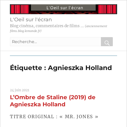
L'Oeil sur l'écran
Blog cinéma, commentaires de films ...
(anciennement
films.blog.lemonde.fr)
Recherche
pour
RECHER
OK
:
Étiquette :
Agnieszka Holland
24 juin 2021
L’Ombre de Staline (2019) de
Agnieszka Holland
TITRE ORIGINAL : « MR. JONES »