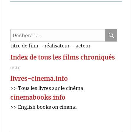
L’Ombre
de
Staline
(2019)
de
Recherche
Agnieszka
Holland
pour
RECHER
OK
titre de film – réalisateur – acteur
:
Index de tous les films chroniqués
(6381)
livres-cinema.info
>> Tous les livres sur le cinéma
cinemabooks.info
>> English books on cinema