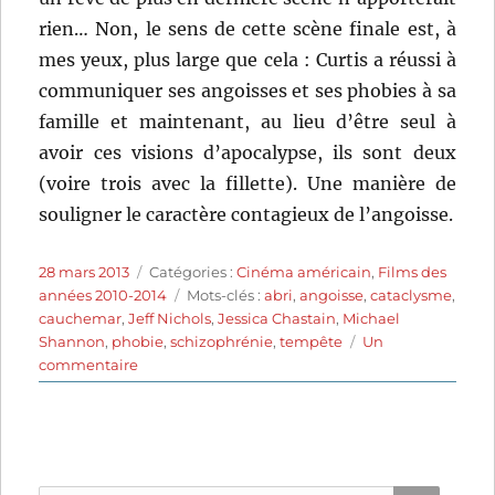
rien… Non, le sens de cette scène finale est, à
mes yeux, plus large que cela : Curtis a réussi à
communiquer ses angoisses et ses phobies à sa
famille et maintenant, au lieu d’être seul à
avoir ces visions d’apocalypse, ils sont deux
(voire trois avec la fillette). Une manière de
souligner le caractère contagieux de l’angoisse.
Publié
Catégories
28 mars 2013
Catégories :
Cinéma américain
,
Films des
le
Étiquettes
années 2010-2014
Mots-clés :
abri
,
angoisse
,
cataclysme
,
cauchemar
,
Jeff Nichols
,
Jessica Chastain
,
Michael
Shannon
,
phobie
,
schizophrénie
,
tempête
Un
sur
commentaire
Take
Shelter
(2011)
de
Jeff