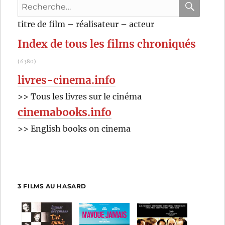
Recherche
Nichols
pour
RECHER
OK
titre de film – réalisateur – acteur
:
Index de tous les films chroniqués
(6380)
livres-cinema.info
>> Tous les livres sur le cinéma
cinemabooks.info
>> English books on cinema
3 FILMS AU HASARD