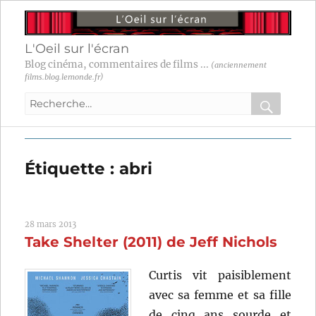
L'Oeil sur l'écran
Blog cinéma, commentaires de films ...
(anciennement
films.blog.lemonde.fr)
Recherche
pour
RECHER
OK
:
Étiquette :
abri
28 mars 2013
Take Shelter (2011) de Jeff Nichols
Curtis vit paisiblement
avec sa femme et sa fille
de cinq ans sourde et