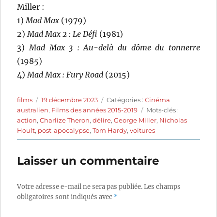
Miller :
1)
Mad Max
(1979)
2)
Mad Max 2 : Le Défi
(1981)
3)
Mad Max 3 : Au-delà du dôme du tonnerre
(1985)
4)
Mad Max : Fury Road
(2015)
Auteur
Publié
Catégories
films
19 décembre 2023
Catégories :
Cinéma
le
Étiquettes
australien
,
Films des années 2015-2019
Mots-clés :
action
,
Charlize Theron
,
délire
,
George Miller
,
Nicholas
Hoult
,
post-apocalypse
,
Tom Hardy
,
voitures
Laisser un commentaire
Votre adresse e-mail ne sera pas publiée.
Les champs
obligatoires sont indiqués avec
*