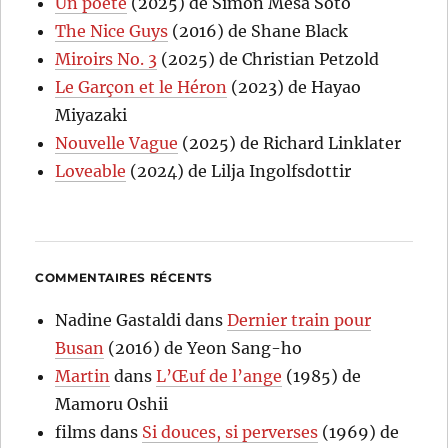
Un poète
(2025) de Simón Mesa Soto
The Nice Guys
(2016) de Shane Black
Miroirs No. 3
(2025) de Christian Petzold
Le Garçon et le Héron
(2023) de Hayao
Miyazaki
Nouvelle Vague
(2025) de Richard Linklater
Loveable
(2024) de Lilja Ingolfsdottir
COMMENTAIRES RÉCENTS
Nadine Gastaldi
dans
Dernier train pour
Busan
(2016) de Yeon Sang-ho
Martin
dans
L’Œuf de l’ange
(1985) de
Mamoru Oshii
films
dans
Si douces, si perverses
(1969) de