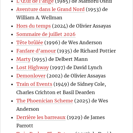
L’Œuf de l’ange
(1985) de Mamoru Oshii
Aventure dans le Grand Nord
(1953) de
William A. Wellman
Hors du temps
(2024) de Olivier Assayas
Sommaire de juillet 2026
Tête brûlée
(1996) de Wes Anderson
Fanfare d’amour
(1935) de Richard Pottier
Marty
(1955) de Delbert Mann
Lost Highway
(1997) de David Lynch
Demonlover
(2002) de Olivier Assayas
Train of Events
(1949) de Sidney Cole,
Charles Crichton et Basil Dearden
The Phoenician Scheme
(2025) de Wes
Anderson
Derrière les barreaux
(1929) de James
Parrott