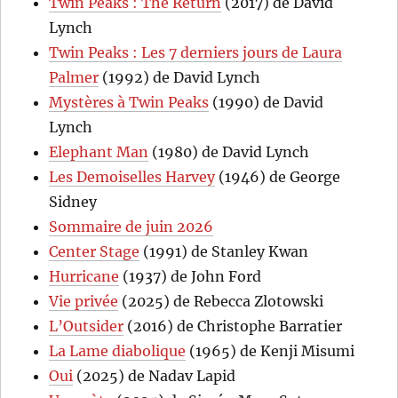
Twin Peaks : The Return
(2017) de David
Lynch
Twin Peaks : Les 7 derniers jours de Laura
Palmer
(1992) de David Lynch
Mystères à Twin Peaks
(1990) de David
Lynch
Elephant Man
(1980) de David Lynch
Les Demoiselles Harvey
(1946) de George
Sidney
Sommaire de juin 2026
Center Stage
(1991) de Stanley Kwan
Hurricane
(1937) de John Ford
Vie privée
(2025) de Rebecca Zlotowski
L’Outsider
(2016) de Christophe Barratier
La Lame diabolique
(1965) de Kenji Misumi
Oui
(2025) de Nadav Lapid