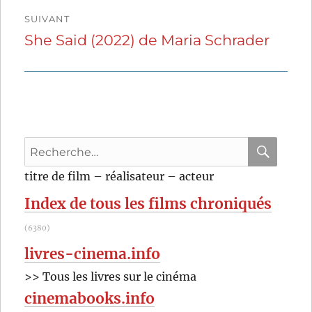
SUIVANT
She Said (2022) de Maria Schrader
Publication
suivante :
Recherche
pour
RECHER
OK
titre de film – réalisateur – acteur
:
Index de tous les films chroniqués
(6380)
livres-cinema.info
>> Tous les livres sur le cinéma
cinemabooks.info