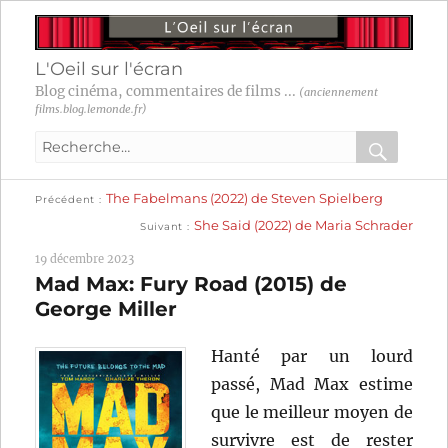
L'Oeil sur l'écran
Blog cinéma, commentaires de films ...
(anciennement
films.blog.lemonde.fr)
Recherche
pour
RECHER
OK
Publication
Navigation
The Fabelmans (2022) de Steven Spielberg
:
Précédent
précédente :
Publication
She Said (2022) de Maria Schrader
Suivant
suivante :
de
19 décembre 2023
l’article
Mad Max: Fury Road (2015) de
George Miller
Hanté par un lourd
passé, Mad Max estime
que le meilleur moyen de
survivre est de rester