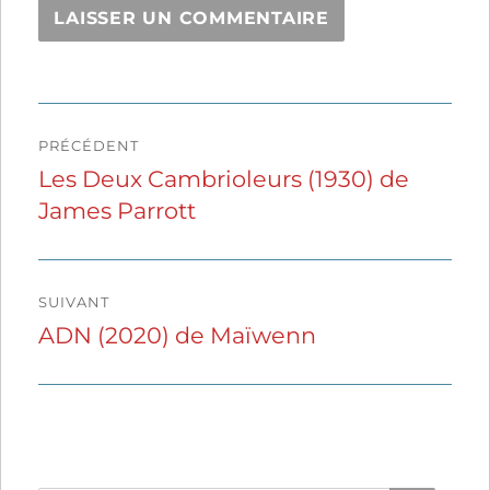
Navigation
PRÉCÉDENT
de
Les Deux Cambrioleurs (1930) de
Publication
James Parrott
précédente :
l’article
SUIVANT
ADN (2020) de Maïwenn
Publication
suivante :