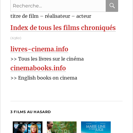
Recherche
pour
RECHER
OK
titre de film – réalisateur – acteur
:
Index de tous les films chroniqués
(6380)
livres-cinema.info
>> Tous les livres sur le cinéma
cinemabooks.info
>> English books on cinema
3 FILMS AU HASARD