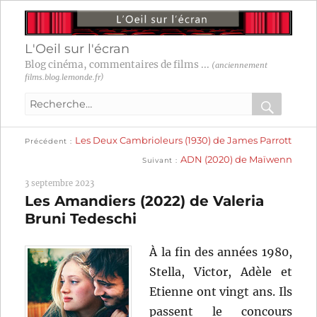
L'Oeil sur l'écran
Blog cinéma, commentaires de films ...
(anciennement
films.blog.lemonde.fr)
Recherche
pour
RECHER
OK
Publication
Navigation
Les Deux Cambrioleurs (1930) de James Parrott
:
Précédent
précédente :
Publication
ADN (2020) de Maïwenn
Suivant
suivante :
de
3 septembre 2023
l’article
Les Amandiers (2022) de Valeria
Bruni Tedeschi
À la fin des années 1980,
Stella, Victor, Adèle et
Etienne ont vingt ans. Ils
passent le concours