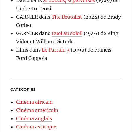
David
dans
Si douces, si perverses
(1969) de
Umberto Lenzi
GARNIER
dans
The Brutalist
(2024) de Brady
Corbet
GARNIER
dans
Duel au soleil
(1946) de King
Vidor et William Dieterle
films
dans
Le Parrain 3
(1990) de Francis
Ford Coppola
CATÉGORIES
Cinéma africain
Cinéma américain
Cinéma anglais
Cinéma asiatique