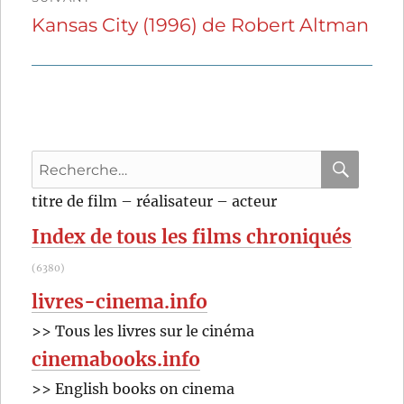
Kansas City (1996) de Robert Altman
Publication
suivante :
Recherche
pour
RECHER
OK
titre de film – réalisateur – acteur
:
Index de tous les films chroniqués
(6380)
livres-cinema.info
>> Tous les livres sur le cinéma
cinemabooks.info
>> English books on cinema