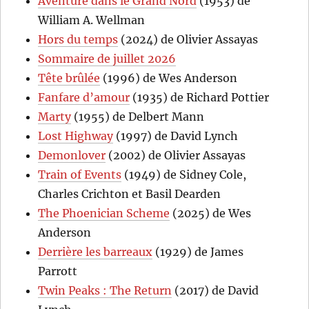
Aventure dans le Grand Nord
(1953) de
William A. Wellman
Hors du temps
(2024) de Olivier Assayas
Sommaire de juillet 2026
Tête brûlée
(1996) de Wes Anderson
Fanfare d’amour
(1935) de Richard Pottier
Marty
(1955) de Delbert Mann
Lost Highway
(1997) de David Lynch
Demonlover
(2002) de Olivier Assayas
Train of Events
(1949) de Sidney Cole,
Charles Crichton et Basil Dearden
The Phoenician Scheme
(2025) de Wes
Anderson
Derrière les barreaux
(1929) de James
Parrott
Twin Peaks : The Return
(2017) de David