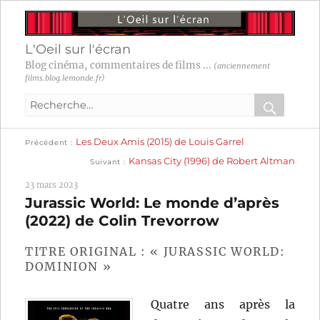
L'Oeil sur l'écran
Blog cinéma, commentaires de films ...
(anciennement
films.blog.lemonde.fr)
Recherche
pour
RECHER
OK
Publication
Navigation
Les Deux Amis (2015) de Louis Garrel
:
Précédent
précédente :
Publication
Kansas City (1996) de Robert Altman
Suivant
suivante :
de
23 mars 2023
l’article
Jurassic World: Le monde d’après
(2022) de Colin Trevorrow
TITRE ORIGINAL : « JURASSIC WORLD:
DOMINION »
Quatre ans après la