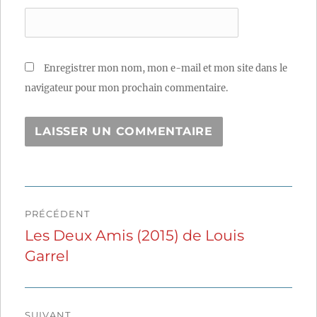
Enregistrer mon nom, mon e-mail et mon site dans le
navigateur pour mon prochain commentaire.
Navigation
PRÉCÉDENT
de
Les Deux Amis (2015) de Louis
Publication
Garrel
précédente :
l’article
SUIVANT