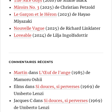
The Nice Guys
(2016) de Shane Black
Miroirs No. 3
(2025) de Christian Petzold
Le Garçon et le Héron
(2023) de Hayao
Miyazaki
Nouvelle Vague
(2025) de Richard Linklater
Loveable
(2024) de Lilja Ingolfsdottir
COMMENTAIRES RÉCENTS
Martin
dans
L’Œuf de l’ange
(1985) de
Mamoru Oshii
films
dans
Si douces, si perverses
(1969) de
Umberto Lenzi
Jacques C
dans
Si douces, si perverses
(1969)
de Umberto Lenzi