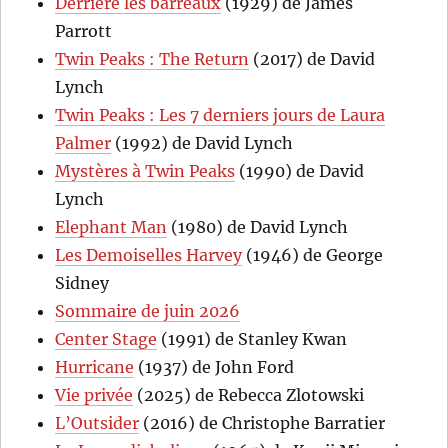
Derrière les barreaux
(1929) de James
Parrott
Twin Peaks : The Return
(2017) de David
Lynch
Twin Peaks : Les 7 derniers jours de Laura
Palmer
(1992) de David Lynch
Mystères à Twin Peaks
(1990) de David
Lynch
Elephant Man
(1980) de David Lynch
Les Demoiselles Harvey
(1946) de George
Sidney
Sommaire de juin 2026
Center Stage
(1991) de Stanley Kwan
Hurricane
(1937) de John Ford
Vie privée
(2025) de Rebecca Zlotowski
L’Outsider
(2016) de Christophe Barratier