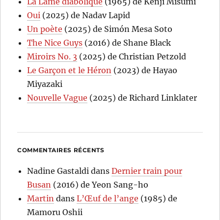
La Lame diabolique
(1965) de Kenji Misumi
Oui
(2025) de Nadav Lapid
Un poète
(2025) de Simón Mesa Soto
The Nice Guys
(2016) de Shane Black
Miroirs No. 3
(2025) de Christian Petzold
Le Garçon et le Héron
(2023) de Hayao
Miyazaki
Nouvelle Vague
(2025) de Richard Linklater
COMMENTAIRES RÉCENTS
Nadine Gastaldi
dans
Dernier train pour
Busan
(2016) de Yeon Sang-ho
Martin
dans
L’Œuf de l’ange
(1985) de
Mamoru Oshii