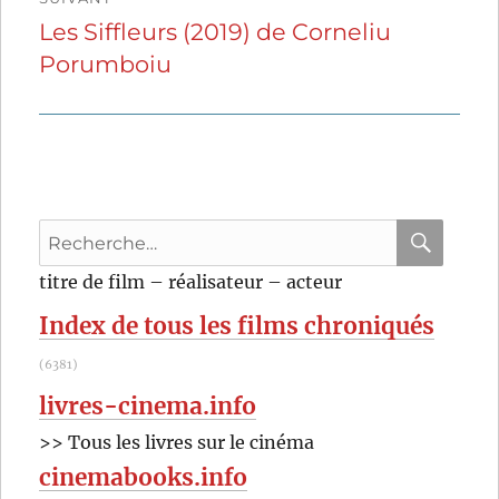
Les Siffleurs (2019) de Corneliu
Publication
Porumboiu
suivante :
Recherche
pour
RECHER
OK
titre de film – réalisateur – acteur
:
Index de tous les films chroniqués
(6381)
livres-cinema.info
>> Tous les livres sur le cinéma
cinemabooks.info