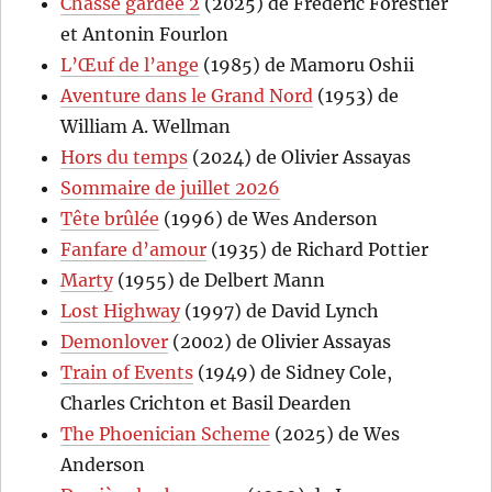
Chasse gardée 2
(2025) de Frédéric Forestier
et Antonin Fourlon
L’Œuf de l’ange
(1985) de Mamoru Oshii
Aventure dans le Grand Nord
(1953) de
William A. Wellman
Hors du temps
(2024) de Olivier Assayas
Sommaire de juillet 2026
Tête brûlée
(1996) de Wes Anderson
Fanfare d’amour
(1935) de Richard Pottier
Marty
(1955) de Delbert Mann
Lost Highway
(1997) de David Lynch
Demonlover
(2002) de Olivier Assayas
Train of Events
(1949) de Sidney Cole,
Charles Crichton et Basil Dearden
The Phoenician Scheme
(2025) de Wes
Anderson