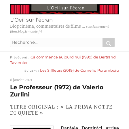
L'Oeil sur l'écran
Blog cinéma, commentaires de films ...
(anciennement
films.blog.lemonde.fr)
Recherche
pour
RECHER
OK
Publication
Navigation
Ça commence aujourd’hui (1999) de Bertrand
:
Précédent
précédente :
Tavernier
Publication
de
Les Siffleurs (2019) de Corneliu Porumboiu
Suivant
suivante :
l’article
8 janvier 2021
Le Professeur (1972) de Valerio
Zurlini
TITRE ORIGINAL : « LA PRIMA NOTTE
DI QUIETE »
Daniele Dominici arrive