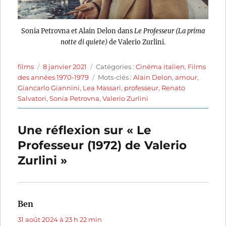
Sonia Petrovna et Alain Delon dans
Le Professeur (La prima
notte di quiete)
de Valerio Zurlini.
Auteur
Publié
Catégories
films
8 janvier 2021
Catégories :
Cinéma italien
,
Films
le
Étiquettes
des années 1970-1979
Mots-clés :
Alain Delon
,
amour
,
Giancarlo Giannini
,
Lea Massari
,
professeur
,
Renato
Salvatori
,
Sonia Petrovna
,
Valerio Zurlini
Une réflexion sur « Le
Professeur (1972) de Valerio
Zurlini »
Ben
dit :
31 août 2024 à 23 h 22 min