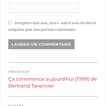
Enregistrer mon nom, mon e-mail et mon site dans le
navigateur pour mon prochain commentaire.
Navigation
PRÉCÉDENT
de
Ça commence aujourd’hui (1999) de
Publication
Bertrand Tavernier
précédente :
l’article
SUIVANT