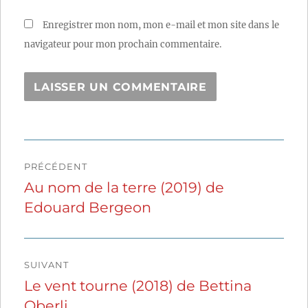
Enregistrer mon nom, mon e-mail et mon site dans le
navigateur pour mon prochain commentaire.
Navigation
PRÉCÉDENT
de
Au nom de la terre (2019) de
Publication
Edouard Bergeon
précédente :
l’article
SUIVANT
Le vent tourne (2018) de Bettina
Publication
Oberli
suivante :