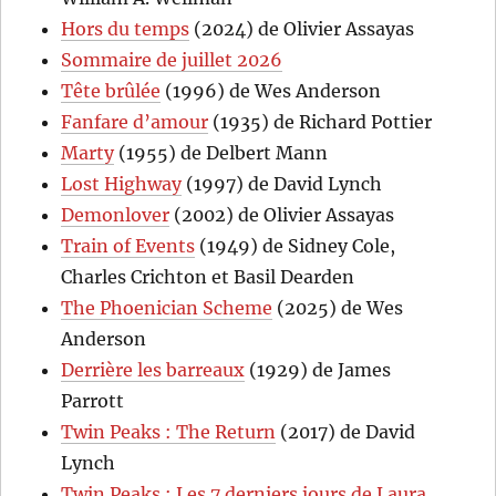
Hors du temps
(2024) de Olivier Assayas
Sommaire de juillet 2026
Tête brûlée
(1996) de Wes Anderson
Fanfare d’amour
(1935) de Richard Pottier
Marty
(1955) de Delbert Mann
Lost Highway
(1997) de David Lynch
Demonlover
(2002) de Olivier Assayas
Train of Events
(1949) de Sidney Cole,
Charles Crichton et Basil Dearden
The Phoenician Scheme
(2025) de Wes
Anderson
Derrière les barreaux
(1929) de James
Parrott
Twin Peaks : The Return
(2017) de David
Lynch
Twin Peaks : Les 7 derniers jours de Laura