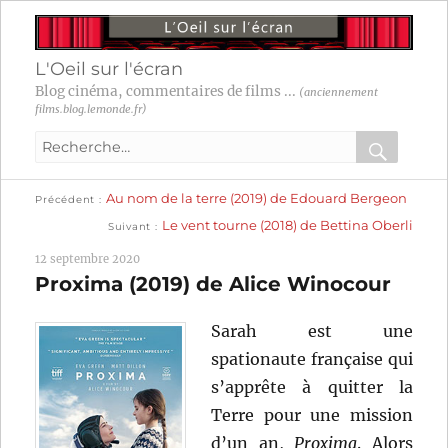
L'Oeil sur l'écran
Blog cinéma, commentaires de films ...
(anciennement
films.blog.lemonde.fr)
Recherche
pour
RECHER
OK
Publication
Navigation
Au nom de la terre (2019) de Edouard Bergeon
:
Précédent
précédente :
Publication
Le vent tourne (2018) de Bettina Oberli
Suivant
suivante :
de
12 septembre 2020
l’article
Proxima (2019) de Alice Winocour
Sarah est une
spationaute française qui
s’apprête à quitter la
Terre pour une mission
d’un an,
Proxima
. Alors