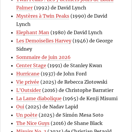
Palmer
(1992) de David Lynch
Mystères à Twin Peaks
(1990) de David
Lynch
Elephant Man
(1980) de David Lynch
Les Demoiselles Harvey
(1946) de George
Sidney
Sommaire de juin 2026
Center Stage
(1991) de Stanley Kwan
Hurricane
(1937) de John Ford
Vie privée
(2025) de Rebecca Zlotowski
L’Outsider
(2016) de Christophe Barratier
La Lame diabolique
(1965) de Kenji Misumi
Oui
(2025) de Nadav Lapid
Un poète
(2025) de Simón Mesa Soto
The Nice Guys
(2016) de Shane Black
Miroirs No. 3
(2025) de Christian Petzold