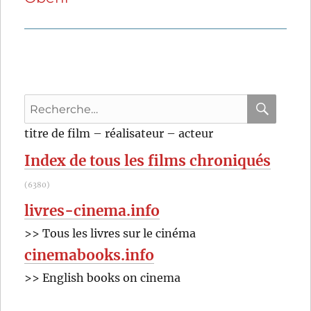
Recherche
pour
RECHER
OK
titre de film – réalisateur – acteur
:
Index de tous les films chroniqués
(6380)
livres-cinema.info
>> Tous les livres sur le cinéma
cinemabooks.info
>> English books on cinema