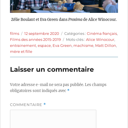
Zélie Boulant et Eva Green dans
Proxima
de Alice Winocour.
Auteur
Publié
Catégories
films
12 septembre 2020
Catégories :
Cinéma français
,
le
Étiquettes
Films des années 2015-2019
Mots-clés :
Alice Winocour
,
entrainement
,
espace
,
Eva Green
,
machisme
,
Matt Dillon
,
mère et fille
Laisser un commentaire
Votre adresse e-mail ne sera pas publiée.
Les champs
obligatoires sont indiqués avec
*
COMMENTAIRE
*