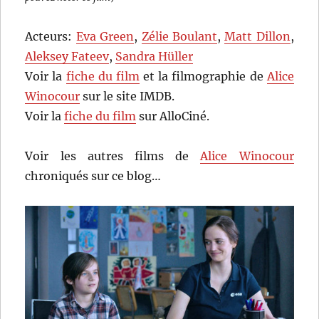
Acteurs:
Eva Green
,
Zélie Boulant
,
Matt Dillon
,
Aleksey Fateev
,
Sandra Hüller
Voir la
fiche du film
et la filmographie de
Alice
Winocour
sur le site IMDB.
Voir la
fiche du film
sur AlloCiné.
Voir les autres films de
Alice Winocour
chroniqués sur ce blog…