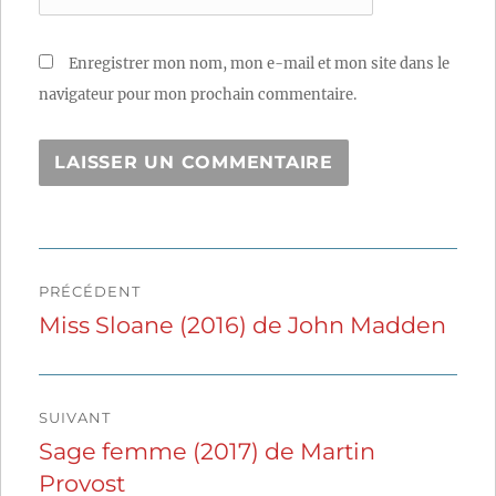
Enregistrer mon nom, mon e-mail et mon site dans le
navigateur pour mon prochain commentaire.
Navigation
PRÉCÉDENT
de
Miss Sloane (2016) de John Madden
Publication
précédente :
l’article
SUIVANT
Sage femme (2017) de Martin
Publication
Provost
suivante :