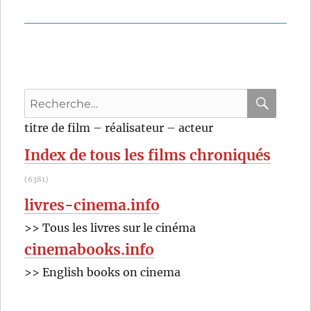
Recherche
pour
RECHER
OK
titre de film – réalisateur – acteur
:
Index de tous les films chroniqués
(6381)
livres-cinema.info
>> Tous les livres sur le cinéma
cinemabooks.info
>> English books on cinema