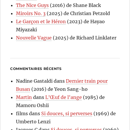
The Nice Guys
(2016) de Shane Black
Miroirs No. 3
(2025) de Christian Petzold
Le Garçon et le Héron
(2023) de Hayao
Miyazaki
Nouvelle Vague
(2025) de Richard Linklater
COMMENTAIRES RÉCENTS
Nadine Gastaldi
dans
Dernier train pour
Busan
(2016) de Yeon Sang-ho
Martin
dans
L’Œuf de l’ange
(1985) de
Mamoru Oshii
films
dans
Si douces, si perverses
(1969) de
Umberto Lenzi
Jacques C
dans
Si douces, si perverses
(1969)