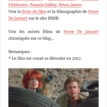
Fishburne
,
Pamela Gidley
,
Brion James
Voir la
fiche du film
et la filmographie de
Steve
De Jarnatt
sur le site IMDB.
Voir les autres films de
Steve De Jarnatt
chroniqués sur ce blog…
Remarques :
* Le film est censé se dérouler en 2017.