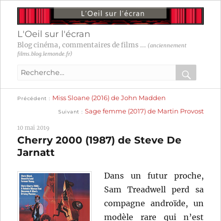
L'Oeil sur l'écran
Blog cinéma, commentaires de films ...
(anciennement
films.blog.lemonde.fr)
Recherche
pour
RECHER
OK
Publication
Navigation
Miss Sloane (2016) de John Madden
:
Précédent
précédente :
Publication
Sage femme (2017) de Martin Provost
Suivant
suivante :
de
10 mai 2019
l’article
Cherry 2000 (1987) de Steve De
Jarnatt
Dans un futur proche,
Sam Treadwell perd sa
compagne androïde, un
modèle rare qui n’est