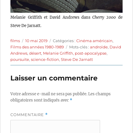
Melanie Griffith et David Andrews dans
Cherry 2000
de
Steve De Jarnatt.
Auteur
Publié
Catégories
films
10 mai 2019
Catégories :
Cinéma américain
,
le
Étiquettes
Films des années 1980-1989
Mots-clés :
androïde
,
David
Andrews
,
désert
,
Melanie Griffith
,
post-apocalypse
,
poursuite
,
science-fiction
,
Steve De Jarnatt
Laisser un commentaire
Votre adresse e-mail ne sera pas publiée.
Les champs
obligatoires sont indiqués avec
*
COMMENTAIRE
*