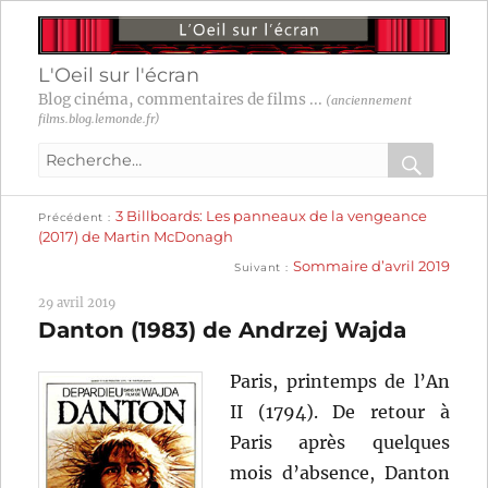
L'Oeil sur l'écran
Blog cinéma, commentaires de films ...
(anciennement
films.blog.lemonde.fr)
Recherche
pour
RECHER
OK
Publication
Navigation
3 Billboards: Les panneaux de la vengeance
:
Précédent
précédente :
(2017) de Martin McDonagh
Publication
de
Sommaire d’avril 2019
Suivant
suivante :
l’article
29 avril 2019
Danton (1983) de Andrzej Wajda
Paris, printemps de l’An
II (1794). De retour à
Paris après quelques
mois d’absence, Danton