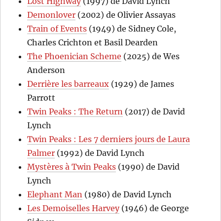
Lost Highway
(1997) de David Lynch
Demonlover
(2002) de Olivier Assayas
Train of Events
(1949) de Sidney Cole,
Charles Crichton et Basil Dearden
The Phoenician Scheme
(2025) de Wes
Anderson
Derrière les barreaux
(1929) de James
Parrott
Twin Peaks : The Return
(2017) de David
Lynch
Twin Peaks : Les 7 derniers jours de Laura
Palmer
(1992) de David Lynch
Mystères à Twin Peaks
(1990) de David
Lynch
Elephant Man
(1980) de David Lynch
Les Demoiselles Harvey
(1946) de George