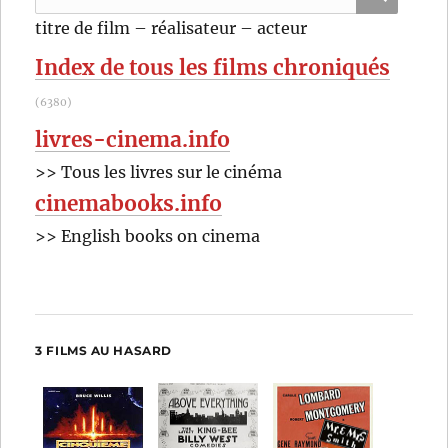
pour
RECHER
OK
titre de film – réalisateur – acteur
:
Index de tous les films chroniqués
(6380)
livres-cinema.info
>> Tous les livres sur le cinéma
cinemabooks.info
>> English books on cinema
3 FILMS AU HASARD