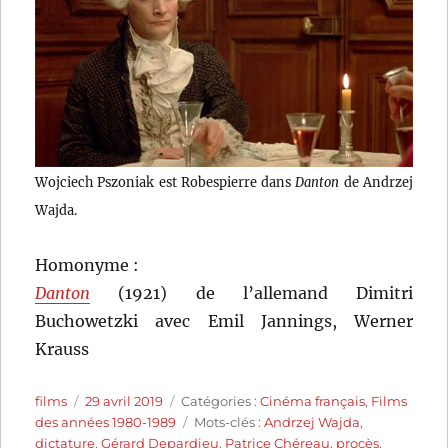
Wojciech Pszoniak est Robespierre dans
Danton
de Andrzej
Wajda.
Homonyme :
Danton
(1921) de l’allemand Dimitri
Buchowetzki avec Emil Jannings, Werner
Krauss
Auteur
Publié
Catégories
films
29 avril 2019
Catégories :
Cinéma français
,
Films
le
Étiquettes
des années 1980-1989
Mots-clés :
Andrzej Wajda
,
dictature
,
Gérard Depardieu
,
Patrice Chéreau
,
procès
,