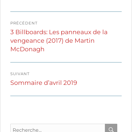
Navigation
PRÉCÉDENT
de
3 Billboards: Les panneaux de la
Publication
vengeance (2017) de Martin
précédente :
l’article
McDonagh
SUIVANT
Sommaire d’avril 2019
Publication
suivante :
Recherche