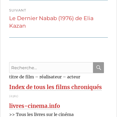
SUIVANT
Le Dernier Nabab (1976) de Elia
Publication
Kazan
suivante :
Recherche
pour
RECHER
OK
titre de film – réalisateur – acteur
:
Index de tous les films chroniqués
(6381)
livres-cinema.info
>> Tous les livres sur le cinéma