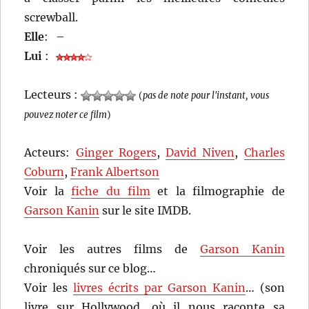
screwball.
Elle
:
–
Lui
:
Lecteurs :
(
pas de note pour l'instant, vous
pouvez noter ce film
)
Acteurs:
Ginger Rogers
,
David Niven
,
Charles
Coburn
,
Frank Albertson
Voir la
fiche du film
et la filmographie de
Garson Kanin
sur le site IMDB.
Voir les autres films de
Garson Kanin
chroniqués sur ce blog…
Voir les
livres écrits par Garson Kanin
… (son
livre sur Hollywood, où il nous raconte sa