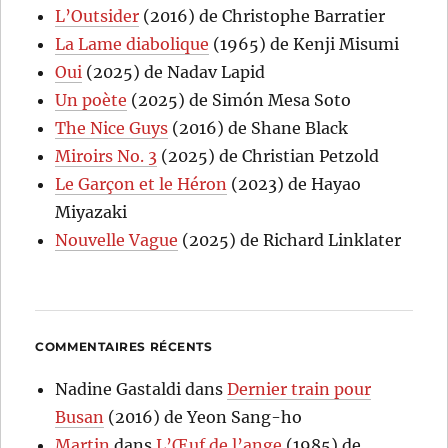
L’Outsider
(2016) de Christophe Barratier
La Lame diabolique
(1965) de Kenji Misumi
Oui
(2025) de Nadav Lapid
Un poète
(2025) de Simón Mesa Soto
The Nice Guys
(2016) de Shane Black
Miroirs No. 3
(2025) de Christian Petzold
Le Garçon et le Héron
(2023) de Hayao
Miyazaki
Nouvelle Vague
(2025) de Richard Linklater
COMMENTAIRES RÉCENTS
Nadine Gastaldi
dans
Dernier train pour
Busan
(2016) de Yeon Sang-ho
Martin
dans
L’Œuf de l’ange
(1985) de