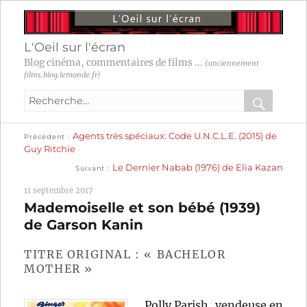
L'Oeil sur l'écran
Blog cinéma, commentaires de films ...
(anciennement
films.blog.lemonde.fr)
Recherche
pour
RECHER
OK
Publication
Navigation
Agents très spéciaux: Code U.N.C.L.E. (2015) de
:
Précédent
précédente :
Guy Ritchie
Publication
de
Le Dernier Nabab (1976) de Elia Kazan
Suivant
suivante :
l’article
11 septembre 2017
Mademoiselle et son bébé (1939)
de Garson Kanin
TITRE ORIGINAL : « BACHELOR
MOTHER »
Polly Parish, vendeuse en