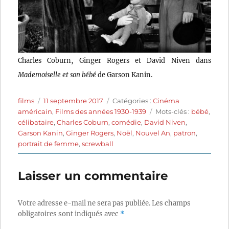
Charles Coburn, Ginger Rogers et David Niven dans
Mademoiselle et son bébé
de Garson Kanin.
Auteur
Publié
Catégories
films
11 septembre 2017
Catégories :
Cinéma
le
Étiquettes
américain
,
Films des années 1930-1939
Mots-clés :
bébé
,
célibataire
,
Charles Coburn
,
comédie
,
David Niven
,
Garson Kanin
,
Ginger Rogers
,
Noël
,
Nouvel An
,
patron
,
portrait de femme
,
screwball
Laisser un commentaire
Votre adresse e-mail ne sera pas publiée.
Les champs
obligatoires sont indiqués avec
*