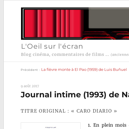
L'Oeil sur l'écran
Blog cinéma, commentaires de films ...
(ancienne
Publication
Navigation
précédente :
La fièvre monte à El Pao (1959) de Luis Buñuel
Précédent
de
l’article
9 août 2017
Journal intime (1993) de N
TITRE ORIGINAL : « CARO DIARIO »
1. En plein mois 