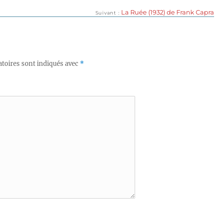
Publication
La Ruée (1932) de Frank Capra
Suivant
suivante :
toires sont indiqués avec
*