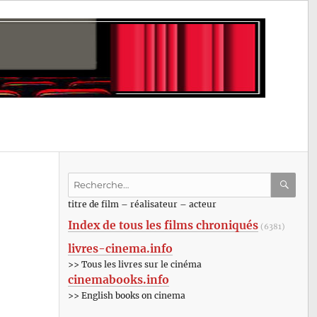
Recherche
pour
RECHE
OK
titre de film – réalisateur – acteur
:
Index de tous les films chroniqués
(6381)
livres-cinema.info
>> Tous les livres sur le cinéma
cinemabooks.info
>> English books on cinema