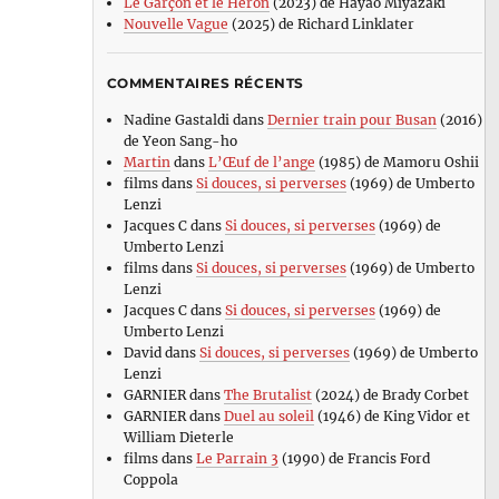
Le Garçon et le Héron
(2023) de Hayao Miyazaki
Nouvelle Vague
(2025) de Richard Linklater
COMMENTAIRES RÉCENTS
Nadine Gastaldi
dans
Dernier train pour Busan
(2016)
de Yeon Sang-ho
Martin
dans
L’Œuf de l’ange
(1985) de Mamoru Oshii
films
dans
Si douces, si perverses
(1969) de Umberto
Lenzi
Jacques C
dans
Si douces, si perverses
(1969) de
Umberto Lenzi
films
dans
Si douces, si perverses
(1969) de Umberto
Lenzi
Jacques C
dans
Si douces, si perverses
(1969) de
Umberto Lenzi
David
dans
Si douces, si perverses
(1969) de Umberto
Lenzi
GARNIER
dans
The Brutalist
(2024) de Brady Corbet
GARNIER
dans
Duel au soleil
(1946) de King Vidor et
William Dieterle
films
dans
Le Parrain 3
(1990) de Francis Ford
Coppola