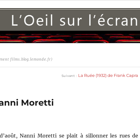
ment films.blog.lemonde.fr)
Publication
suivante :
La Ruée (1932) de Frank Capra
Suivant
anni Moretti
d’août, Nanni Moretti se plait à sillonner les rues de