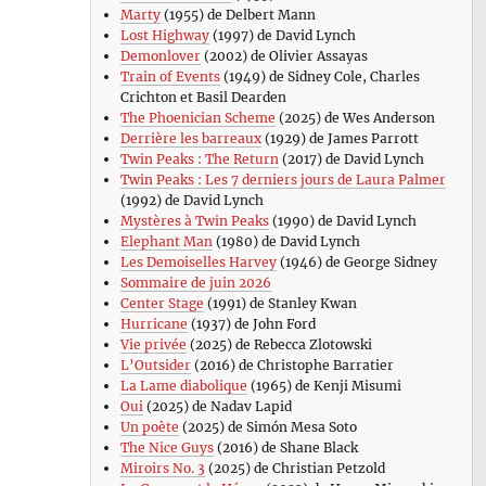
Marty
(1955) de Delbert Mann
Lost Highway
(1997) de David Lynch
Demonlover
(2002) de Olivier Assayas
Train of Events
(1949) de Sidney Cole, Charles
Crichton et Basil Dearden
The Phoenician Scheme
(2025) de Wes Anderson
Derrière les barreaux
(1929) de James Parrott
Twin Peaks : The Return
(2017) de David Lynch
Twin Peaks : Les 7 derniers jours de Laura Palmer
(1992) de David Lynch
Mystères à Twin Peaks
(1990) de David Lynch
Elephant Man
(1980) de David Lynch
Les Demoiselles Harvey
(1946) de George Sidney
Sommaire de juin 2026
Center Stage
(1991) de Stanley Kwan
Hurricane
(1937) de John Ford
Vie privée
(2025) de Rebecca Zlotowski
L’Outsider
(2016) de Christophe Barratier
La Lame diabolique
(1965) de Kenji Misumi
Oui
(2025) de Nadav Lapid
Un poète
(2025) de Simón Mesa Soto
The Nice Guys
(2016) de Shane Black
Miroirs No. 3
(2025) de Christian Petzold