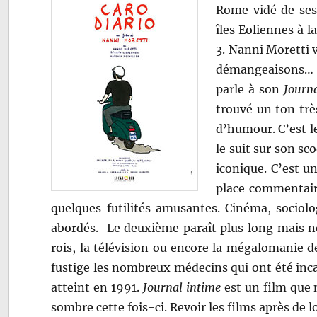
Rome vidé de ses 
îles Eoliennes à l
3. Nanni Moretti 
démangeaisons… Na
parle à son
Journ
trouvé un ton trè
d’humour. C’est le
le suit sur son s
iconique. C’est un
place commentaire
quelques futilités amusantes. Cinéma, sociolo
abordés. Le deuxième paraît plus long mais n
rois, la télévision ou encore la mégalomanie d
fustige les nombreux médecins qui ont été inca
atteint en 1991.
Journal intime
est un film que n
sombre cette fois-ci. Revoir les films après de 