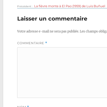
Publication
La fièvre monte à El Pao (1959) de Luis Buñuel
Navigation
Précédent
précédente :
de
Laisser un commentaire
l’article
Votre adresse e-mail ne sera pas publiée.
Les champs obliga
COMMENTAIRE
*
NOM