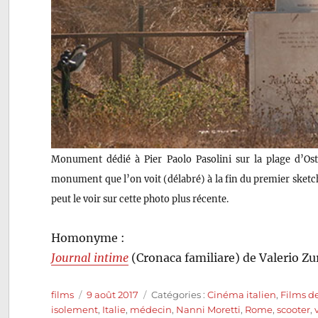
Monument dédié à Pier Paolo Pasolini sur la plage d’Osti
monument que l’on voit (délabré) à la fin du premier sket
peut le voir sur cette photo plus récente.
Homonyme :
Journal intime
(Cronaca familiare) de Valerio Zu
Auteur
Publié
Catégories
films
9 août 2017
Catégories :
Cinéma italien
,
Films d
le
isolement
,
Italie
,
médecin
,
Nanni Moretti
,
Rome
,
scooter
,