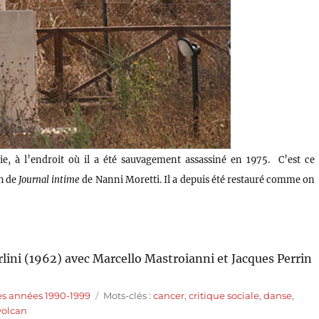
e, à l’endroit où il a été sauvagement assassiné en 1975. C’est ce
ch de
Journal intime
de Nanni Moretti. Il a depuis été restauré comme on
rlini (1962) avec Marcello Mastroianni et Jacques Perrin
Étiquettes
es années 1990-1999
Mots-clés :
cancer
,
critique sociale
,
danse
,
volcan