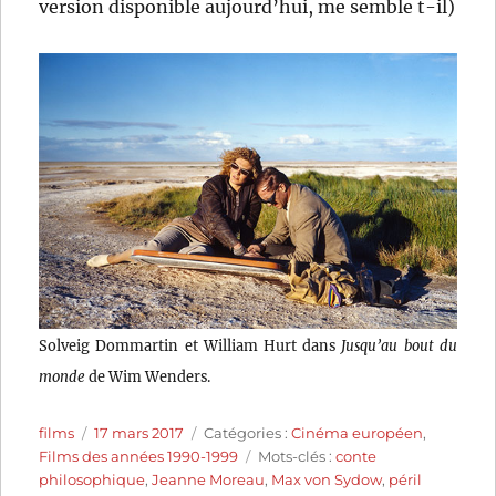
version disponible aujourd’hui, me semble t-il)
Solveig Dommartin et William Hurt dans
Jusqu’au bout du
monde
de Wim Wenders.
Auteur
Publié
Catégories
films
17 mars 2017
Catégories :
Cinéma européen
,
le
Étiquettes
Films des années 1990-1999
Mots-clés :
conte
philosophique
,
Jeanne Moreau
,
Max von Sydow
,
péril