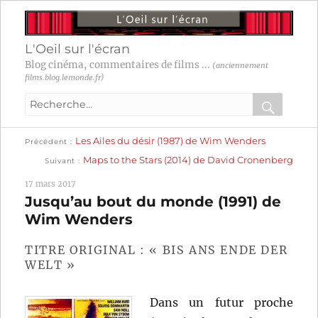
L'Oeil sur l'écran
Blog cinéma, commentaires de films ...
(anciennement
films.blog.lemonde.fr)
Recherche
pour
RECHER
OK
Publication
Navigation
Les Ailes du désir (1987) de Wim Wenders
:
Précédent
précédente :
Publication
Maps to the Stars (2014) de David Cronenberg
Suivant
suivante :
de
17 mars 2017
l’article
Jusqu’au bout du monde (1991) de
Wim Wenders
TITRE ORIGINAL : « BIS ANS ENDE DER
WELT »
Dans un futur proche