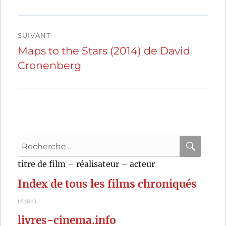
SUIVANT
Maps to the Stars (2014) de David
Publication
Cronenberg
suivante :
Recherche
pour
RECHER
OK
titre de film – réalisateur – acteur
:
Index de tous les films chroniqués
(6380)
livres-cinema.info