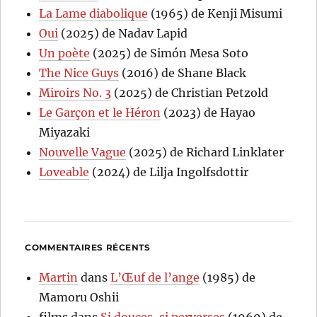
La Lame diabolique
(1965) de Kenji Misumi
Oui
(2025) de Nadav Lapid
Un poète
(2025) de Simón Mesa Soto
The Nice Guys
(2016) de Shane Black
Miroirs No. 3
(2025) de Christian Petzold
Le Garçon et le Héron
(2023) de Hayao
Miyazaki
Nouvelle Vague
(2025) de Richard Linklater
Loveable
(2024) de Lilja Ingolfsdottir
COMMENTAIRES RÉCENTS
Martin
dans
L’Œuf de l’ange
(1985) de
Mamoru Oshii
films
dans
Si douces, si perverses
(1969) de