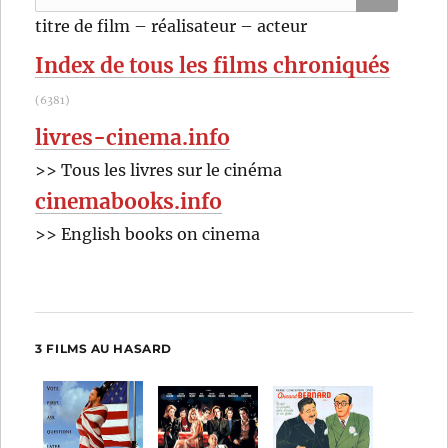
pour
RECHER
OK
titre de film – réalisateur – acteur
:
Index de tous les films chroniqués
(6381)
livres-cinema.info
>> Tous les livres sur le cinéma
cinemabooks.info
>> English books on cinema
3 FILMS AU HASARD