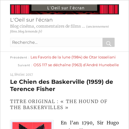
L'Oeil sur l'écran
Blog cinéma, commentaires de films ...
(anciennement
films.blog.lemonde.fr)
Recherche
pour
RECHER
OK
Publication
Navigation
Les Favoris de la lune (1984) de Otar Iosseliani
:
Précédent
précédente :
Publication
OSS 117 se déchaîne (1963) d’André Hunebelle
Suivant
suivante :
de
14 février 2017
l’article
Le Chien des Baskerville (1959) de
Terence Fisher
TITRE ORIGINAL : « THE HOUND OF
THE BASKERVILLES »
En l’an 1790, Sir Hugo