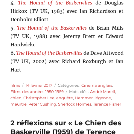
4.
The Hound of the Baskervilles
de Douglas
Hickox (TV UK, 1983) avec Ian Richardson et
Denholm Elliott
5.
The Hound of the Baskervilles
de Brian Mills
(TV UK, 1988) avec Jeremy Brett et Edward
Hardwicke
6.
The Hound of the Baskervilles
de Dave Attwood
(TV UK, 2002) avec Richard Roxburgh et Ian
Hart
Auteur
Publié
Catégories
films
14 février 2017
Catégories :
Cinéma anglais
,
le
Étiquettes
Films des années 1950-1959
Mots-clés :
André Morell
,
chien
,
Christopher Lee
,
enquête
,
Hammer
,
légende
,
meurtre
,
Peter Cushing
,
Sherlock Holmes
,
Terence Fisher
2 réflexions sur « Le Chien des
Baskerville (1959) de Terence