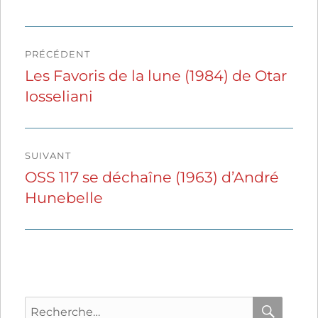
Navigation
PRÉCÉDENT
de
Les Favoris de la lune (1984) de Otar
Publication
Iosseliani
précédente :
l’article
SUIVANT
OSS 117 se déchaîne (1963) d’André
Publication
Hunebelle
suivante :
Recherche