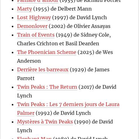
Marty
(1955) de Delbert Mann
Lost Highway
(1997) de David Lynch
Demonlover
(2002) de Olivier Assayas
Train of Events
(1949) de Sidney Cole,
Charles Crichton et Basil Dearden
The Phoenician Scheme
(2025) de Wes
Anderson
Derrière les barreaux
(1929) de James
Parrott
Twin Peaks : The Return
(2017) de David
Lynch
Twin Peaks : Les 7 derniers jours de Laura
Palmer
(1992) de David Lynch
Mystères à Twin Peaks
(1990) de David
Lynch
Elephant Man
(1980) de David Lynch