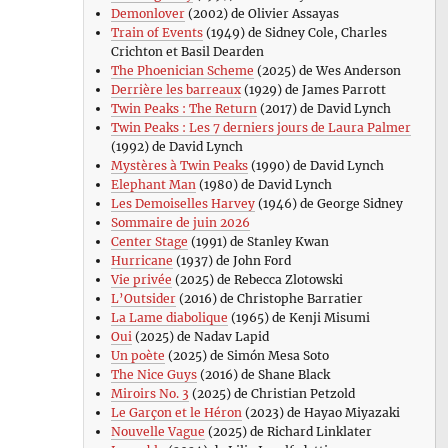
Demonlover
(2002) de Olivier Assayas
Train of Events
(1949) de Sidney Cole, Charles
Crichton et Basil Dearden
The Phoenician Scheme
(2025) de Wes Anderson
Derrière les barreaux
(1929) de James Parrott
Twin Peaks : The Return
(2017) de David Lynch
Twin Peaks : Les 7 derniers jours de Laura Palmer
(1992) de David Lynch
Mystères à Twin Peaks
(1990) de David Lynch
Elephant Man
(1980) de David Lynch
Les Demoiselles Harvey
(1946) de George Sidney
Sommaire de juin 2026
Center Stage
(1991) de Stanley Kwan
Hurricane
(1937) de John Ford
Vie privée
(2025) de Rebecca Zlotowski
L’Outsider
(2016) de Christophe Barratier
La Lame diabolique
(1965) de Kenji Misumi
Oui
(2025) de Nadav Lapid
Un poète
(2025) de Simón Mesa Soto
The Nice Guys
(2016) de Shane Black
Miroirs No. 3
(2025) de Christian Petzold
Le Garçon et le Héron
(2023) de Hayao Miyazaki
Nouvelle Vague
(2025) de Richard Linklater