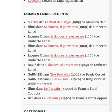
Loveable
(2024) de Lilja Ingolfsdottir
COMMENTAIRES RÉCENTS
Martin
dans
L’Œuf de l’ange
(1985) de Mamoru Oshii
films
dans
Si douces, si perverses
(1969) de Umberto
Lenzi
Jacques C
dans
Si douces, si perverses
(1969) de
Umberto Lenzi
films
dans
Si douces, si perverses
(1969) de Umberto
Lenzi
Jacques C
dans
Si douces, si perverses
(1969) de
Umberto Lenzi
David
dans
Si douces, si perverses
(1969) de Umberto
Lenzi
GARNIER
dans
The Brutalist
(2024) de Brady Corbet
GARNIER
dans
Duel au soleil
(1946) de King Vidor et
William Dieterle
films
dans
Le Parrain 3
(1990) de Francis Ford
Coppola
Ben
dans
Le Parrain 3
(1990) de Francis Ford Coppola
CATÉGORIES