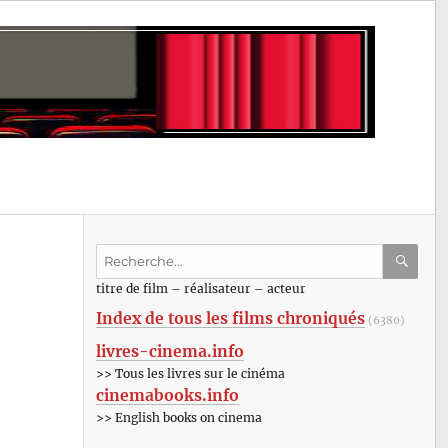
Recherche
pour
RECHE
OK
titre de film – réalisateur – acteur
:
Index de tous les films chroniqués
(6380)
livres-cinema.info
>> Tous les livres sur le cinéma
cinemabooks.info
>> English books on cinema