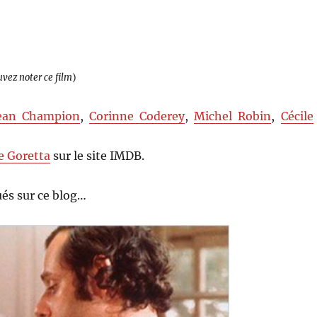
uvez noter ce film
)
ean Champion
,
Corinne Coderey
,
Michel Robin
,
Cécile
e Goretta
sur le site IMDB.
és sur ce blog…