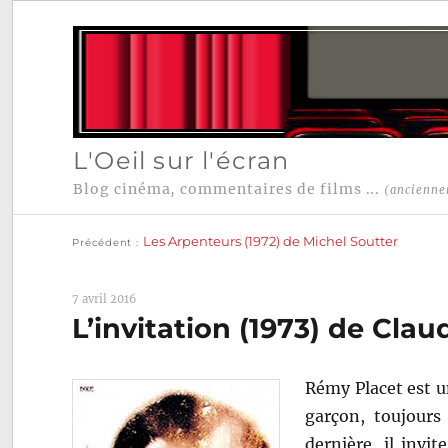
L'Oeil sur l'écran
Blog cinéma, commentaires de films ...
(ancienne
Publication
Navigation
précédente :
Les Arpenteurs (1972) de Michel Soutter
Précédent
de
l’article
7 avril 2016
L’invitation (1973) de Cla
Rémy Placet est 
garçon, toujours
dernière, il invi