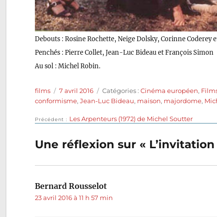
Debouts : Rosine Rochette, Neige Dolsky, Corinne Coderey 
Penchés : Pierre Collet, Jean-Luc Bideau et François Simon
Au sol : Michel Robin.
Auteur
Publié
Catégories
films
7 avril 2016
Catégories :
Cinéma européen
,
Film
le
conformisme
,
Jean-Luc Bideau
,
maison
,
majordome
,
Mic
Publication
Les Arpenteurs (1972) de Michel Soutter
Navigation
Précédent
précédente :
de
Une réflexion sur « L’invitatio
l’article
Bernard Rousselot
dit :
23 avril 2016 à 11 h 57 min