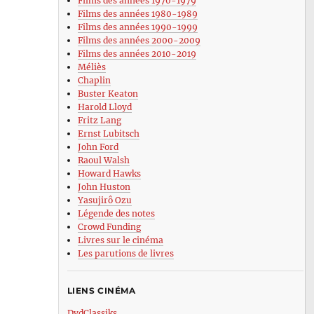
Films des années 1970-1979
Films des années 1980-1989
Films des années 1990-1999
Films des années 2000-2009
Films des années 2010-2019
Méliès
Chaplin
Buster Keaton
Harold Lloyd
Fritz Lang
Ernst Lubitsch
John Ford
Raoul Walsh
Howard Hawks
John Huston
Yasujirô Ozu
Légende des notes
Crowd Funding
Livres sur le cinéma
Les parutions de livres
LIENS CINÉMA
DvdClassiks