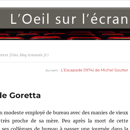
ment films.blog.lemonde.fr)
Publication
suivante :
L’Escapade (1974) de Michel Soutter
Suivant
ude Goretta
un modeste employé de bureau avec des manies de vieux
 très proche de sa mère. Peu après la mort de cette
te ses collègues de bureau à passer une journée dans la