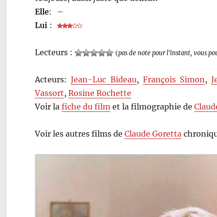
Elle
:
–
Lui
:
Lecteurs :
(
pas de note pour l'instant, vous po
Acteurs:
Jean-Luc Bideau
,
François Simon
,
J
Vassort
,
Rosine Rochette
Voir la
fiche du film
et la filmographie de
Claud
Voir les autres films de
Claude Goretta
chroniqu