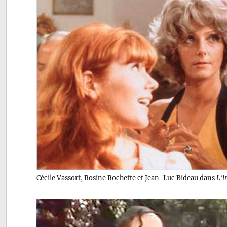
Cécile Vassort, Rosine Rochette et Jean-Luc Bideau dans
L’i