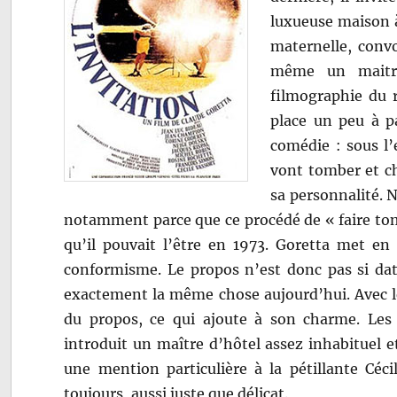
luxueuse maison 
maternelle, conv
même un maitre
filmographie du r
place un peu à pa
comédie : sous l’
vont tomber et c
sa personnalité. N
notamment parce que ce procédé de « faire tom
qu’il pouvait l’être en 1973. Goretta met en 
conformisme. Le propos n’est donc pas si dat
exactement la même chose aujourd’hui. Avec le
du propos, ce qui ajoute à son charme. Les
introduit un maître d’hôtel assez inhabituel e
une mention particulière à la pétillante Céc
toujours, aussi juste que délicat.