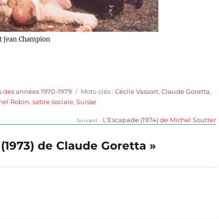
et Jean Champion
Étiquettes
s des années 1970-1979
Mots-clés :
Cécile Vassort
,
Claude Goretta
,
hel Robin
,
satire sociale
,
Suisse
Publication
L’Escapade (1974) de Michel Soutter
Suivant
suivante :
n (1973) de Claude Goretta »