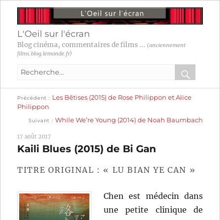
L'Oeil sur l'écran
Blog cinéma, commentaires de films ...
(anciennement
films.blog.lemonde.fr)
Recherche
pour
RECHER
OK
Publication
Navigation
Les Bêtises (2015) de Rose Philippon et Alice
:
Précédent
précédente :
Philippon
Publication
de
While We’re Young (2014) de Noah Baumbach
Suivant
suivante :
l’article
17 août 2017
Kaili Blues (2015) de Bi Gan
TITRE ORIGINAL : « LU BIAN YE CAN »
Chen est médecin dans
une petite clinique de