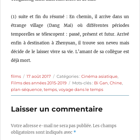
(1) suite et fin du résumé : En chemin, il arrive dans un
étrange village (Dang Mai) où différentes périodes
temporelles se télescopent : passé, présent et futur. Arrivé
enfin à destination à Zhenyuan, il trouve son neveu mais
décide de le laisser vivre sa vie. L’amant de sa collègue est
déjà mort.
Auteur
Publié
Catégories
films
17 août 2017
Catégories :
Cinéma asiatique
,
le
Étiquettes
Films des années 2015-2019
Mots-clés :
Bi Gan
,
Chine
,
plan-séquence
,
temps
,
voyage dans le temps
Laisser un commentaire
Votre adresse e-mail ne sera pas publiée.
Les champs
obligatoires sont indiqués avec
*