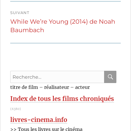
SUIVANT
While We’re Young (2014) de Noah
Publication
Baumbach
suivante :
Recherche
pour
RECHER
OK
titre de film – réalisateur – acteur
:
Index de tous les films chroniqués
(6380)
livres-cinema.info
>> Tous les livres sur le cinéma