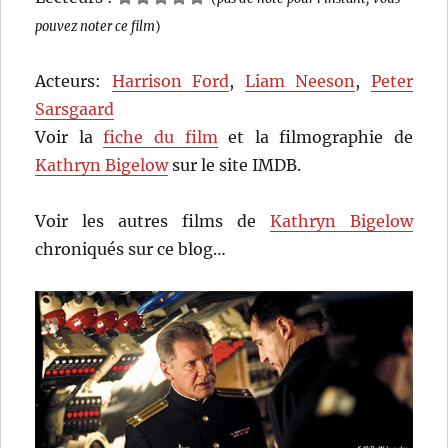
pouvez noter ce film
)
Acteurs:
Harrison Ford
,
Liam Neeson
,
Peter
Sarsgaard
Voir la
fiche du film
et la filmographie de
Kathryn Bigelow
sur le site IMDB.
Voir les autres films de
Kathryn Bigelow
chroniqués sur ce blog…