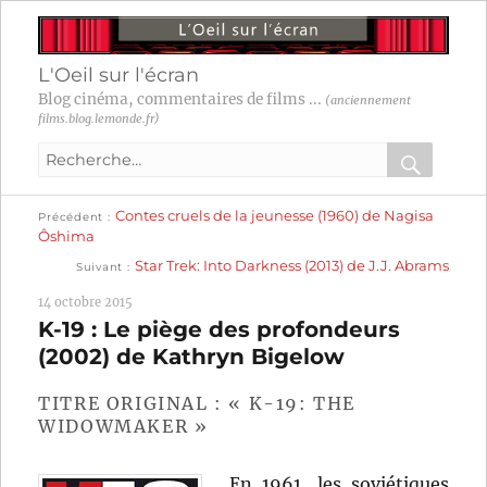
L'Oeil sur l'écran
Blog cinéma, commentaires de films ...
(anciennement
films.blog.lemonde.fr)
Recherche
pour
RECHER
OK
Publication
Navigation
Contes cruels de la jeunesse (1960) de Nagisa
:
Précédent
précédente :
Ôshima
Publication
de
Star Trek: Into Darkness (2013) de J.J. Abrams
Suivant
suivante :
l’article
14 octobre 2015
K-19 : Le piège des profondeurs
(2002) de Kathryn Bigelow
TITRE ORIGINAL : « K-19: THE
WIDOWMAKER »
En 1961, les soviétiques