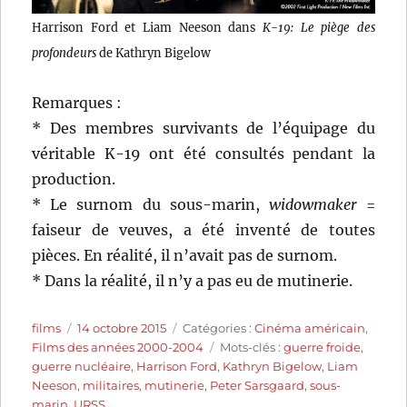
Harrison Ford et Liam Neeson dans
K-19: Le piège des
profondeurs
de Kathryn Bigelow
Remarques :
* Des membres survivants de l’équipage du
véritable K-19 ont été consultés pendant la
production.
* Le surnom du sous-marin,
widowmaker
=
faiseur de veuves, a été inventé de toutes
pièces. En réalité, il n’avait pas de surnom.
* Dans la réalité, il n’y a pas eu de mutinerie.
Auteur
Publié
Catégories
films
14 octobre 2015
Catégories :
Cinéma américain
,
le
Étiquettes
Films des années 2000-2004
Mots-clés :
guerre froide
,
guerre nucléaire
,
Harrison Ford
,
Kathryn Bigelow
,
Liam
Neeson
,
militaires
,
mutinerie
,
Peter Sarsgaard
,
sous-
marin
,
URSS