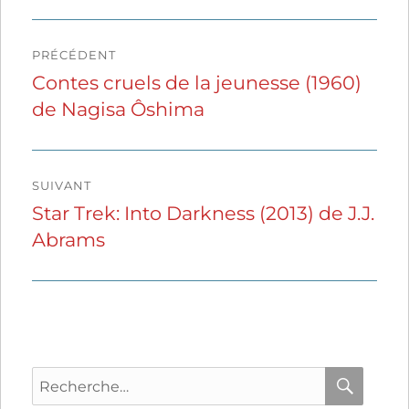
Navigation
PRÉCÉDENT
de
Contes cruels de la jeunesse (1960)
Publication
de Nagisa Ôshima
précédente :
l’article
SUIVANT
Star Trek: Into Darkness (2013) de J.J.
Publication
Abrams
suivante :
Recherche
pour