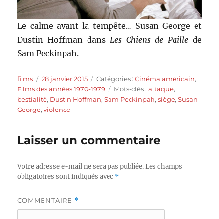
Le calme avant la tempête… Susan George et
Dustin Hoffman dans
Les Chiens de Paille
de
Sam Peckinpah.
Auteur
Publié
Catégories
films
28 janvier 2015
Catégories :
Cinéma américain
,
le
Étiquettes
Films des années 1970-1979
Mots-clés :
attaque
,
bestialité
,
Dustin Hoffman
,
Sam Peckinpah
,
siège
,
Susan
George
,
violence
Laisser un commentaire
Votre adresse e-mail ne sera pas publiée.
Les champs
obligatoires sont indiqués avec
*
COMMENTAIRE
*