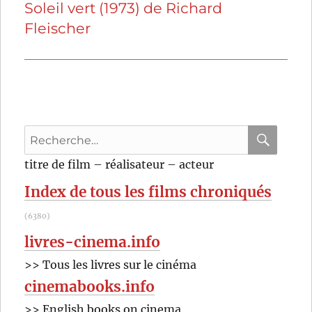
Soleil vert (1973) de Richard
Publication
Fleischer
suivante :
Recherche
pour
RECHER
OK
titre de film – réalisateur – acteur
:
Index de tous les films chroniqués
(6380)
livres-cinema.info
>> Tous les livres sur le cinéma
cinemabooks.info
>> English books on cinema