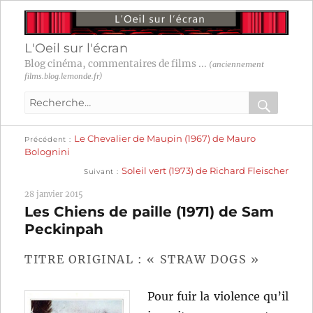
L'Oeil sur l'écran
Blog cinéma, commentaires de films ...
(anciennement
films.blog.lemonde.fr)
Recherche
pour
RECHER
OK
Publication
Navigation
Le Chevalier de Maupin (1967) de Mauro
:
Précédent
précédente :
Bolognini
Publication
de
Soleil vert (1973) de Richard Fleischer
Suivant
suivante :
l’article
28 janvier 2015
Les Chiens de paille (1971) de Sam
Peckinpah
TITRE ORIGINAL : « STRAW DOGS »
Pour fuir la violence qu’il