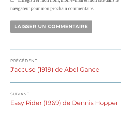
Enregistrer mon nom, mon e-mail et mon site dans le
navigateur pour mon prochain commentaire.
Navigation
PRÉCÉDENT
de
J’accuse (1919) de Abel Gance
Publication
précédente :
l’article
SUIVANT
Easy Rider (1969) de Dennis Hopper
Publication
suivante :