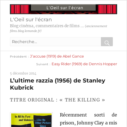
L'Oeil sur l'écran
Blog cinéma, commentaires de films ...
(anciennement
films.blog.lemonde.fr)
Recherche
pour
RECHER
OK
Publication
Navigation
J’accuse (1919) de Abel Gance
:
Précédent
précédente :
Publication
Easy Rider (1969) de Dennis Hopper
Suivant
suivante :
de
5 décembre 2014
l’article
L’ultime razzia (1956) de Stanley
Kubrick
TITRE ORIGINAL : « THE KILLING »
Récemment sorti de
prison, Johnny Clay a mis