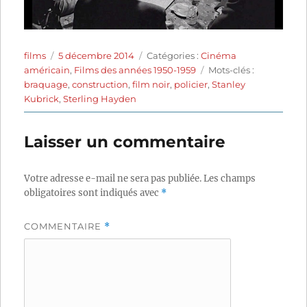
Auteur
Publié
Catégories
films
5 décembre 2014
Catégories :
Cinéma
le
Étiquettes
américain
,
Films des années 1950-1959
Mots-clés :
braquage
,
construction
,
film noir
,
policier
,
Stanley
Kubrick
,
Sterling Hayden
Laisser un commentaire
Votre adresse e-mail ne sera pas publiée.
Les champs
obligatoires sont indiqués avec
*
COMMENTAIRE
*