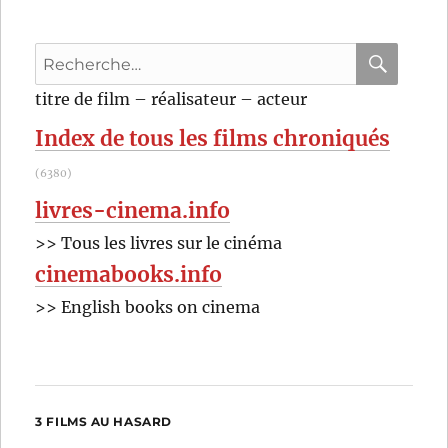
Recherche
pour
RECHER
OK
titre de film – réalisateur – acteur
:
Index de tous les films chroniqués
(6380)
livres-cinema.info
>> Tous les livres sur le cinéma
cinemabooks.info
>> English books on cinema
3 FILMS AU HASARD