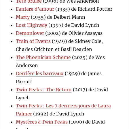
Tête brûlée
(1996) de Wes Anderson
Fanfare d’amour
(1935) de Richard Pottier
Marty
(1955) de Delbert Mann
Lost Highway
(1997) de David Lynch
Demonlover
(2002) de Olivier Assayas
Train of Events
(1949) de Sidney Cole,
Charles Crichton et Basil Dearden
The Phoenician Scheme
(2025) de Wes
Anderson
Derrière les barreaux
(1929) de James
Parrott
Twin Peaks : The Return
(2017) de David
Lynch
Twin Peaks : Les 7 derniers jours de Laura
Palmer
(1992) de David Lynch
Mystères à Twin Peaks
(1990) de David