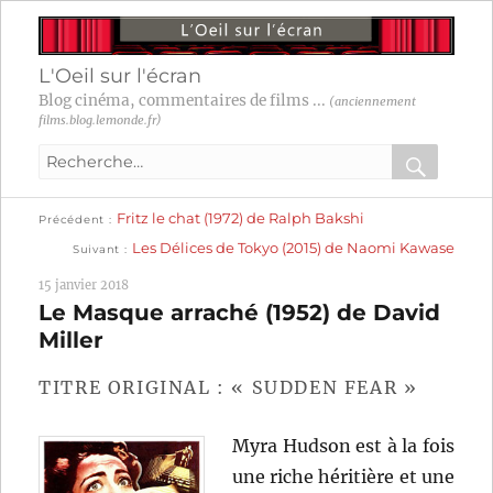
L'Oeil sur l'écran
Blog cinéma, commentaires de films ...
(anciennement
films.blog.lemonde.fr)
Recherche
pour
RECHER
OK
Publication
Navigation
Fritz le chat (1972) de Ralph Bakshi
:
Précédent
précédente :
Publication
Les Délices de Tokyo (2015) de Naomi Kawase
Suivant
suivante :
de
15 janvier 2018
l’article
Le Masque arraché (1952) de David
Miller
TITRE ORIGINAL : « SUDDEN FEAR »
Myra Hudson est à la fois
une riche héritière et une