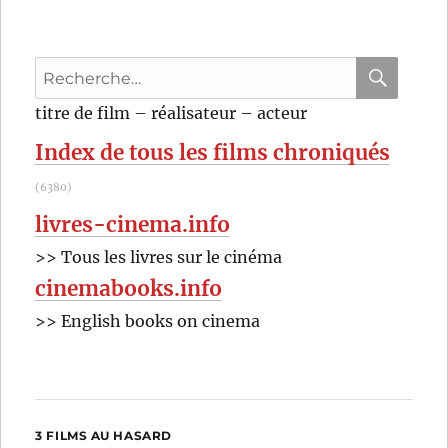
Recherche
pour
RECHER
OK
titre de film – réalisateur – acteur
:
Index de tous les films chroniqués
(6380)
livres-cinema.info
>> Tous les livres sur le cinéma
cinemabooks.info
>> English books on cinema
3 FILMS AU HASARD