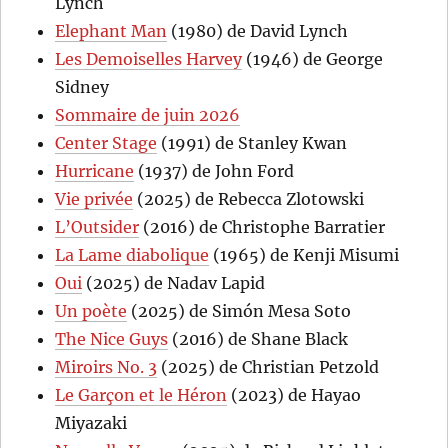
Lynch
Elephant Man
(1980) de David Lynch
Les Demoiselles Harvey
(1946) de George
Sidney
Sommaire de juin 2026
Center Stage
(1991) de Stanley Kwan
Hurricane
(1937) de John Ford
Vie privée
(2025) de Rebecca Zlotowski
L’Outsider
(2016) de Christophe Barratier
La Lame diabolique
(1965) de Kenji Misumi
Oui
(2025) de Nadav Lapid
Un poète
(2025) de Simón Mesa Soto
The Nice Guys
(2016) de Shane Black
Miroirs No. 3
(2025) de Christian Petzold
Le Garçon et le Héron
(2023) de Hayao
Miyazaki