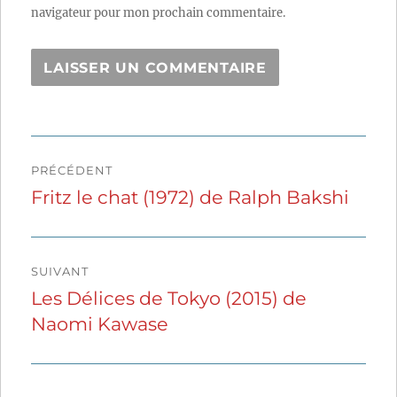
navigateur pour mon prochain commentaire.
Navigation
PRÉCÉDENT
de
Fritz le chat (1972) de Ralph Bakshi
Publication
précédente :
l’article
SUIVANT
Les Délices de Tokyo (2015) de
Publication
Naomi Kawase
suivante :