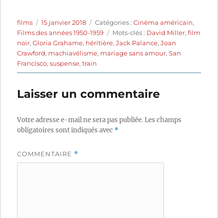
Auteur
Publié
Catégories
films
15 janvier 2018
Catégories :
Cinéma américain
,
le
Étiquettes
Films des années 1950-1959
Mots-clés :
David Miller
,
film
noir
,
Gloria Grahame
,
héritière
,
Jack Palance
,
Joan
Crawford
,
machiavélisme
,
mariage sans amour
,
San
Francisco
,
suspense
,
train
Laisser un commentaire
Votre adresse e-mail ne sera pas publiée.
Les champs
obligatoires sont indiqués avec
*
COMMENTAIRE
*