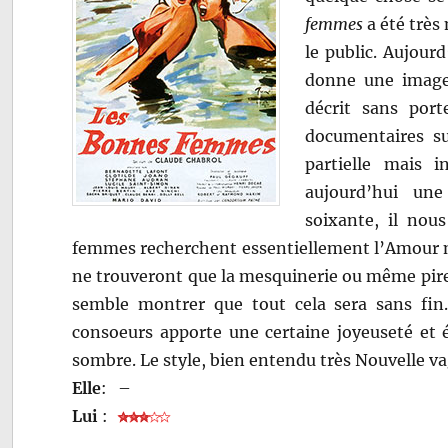
femmes
a été très 
le public. Aujour
donne une image 
décrit sans por
documentaires su
partielle mais 
aujourd’hui une
soixante, il nou
femmes recherchent essentiellement l’Amour ma
ne trouveront que la mesquinerie ou même pire.
semble montrer que tout cela sera sans fin.
consoeurs apporte une certaine joyeuseté et é
sombre. Le style, bien entendu très Nouvelle va
Elle
:
–
Lui
: