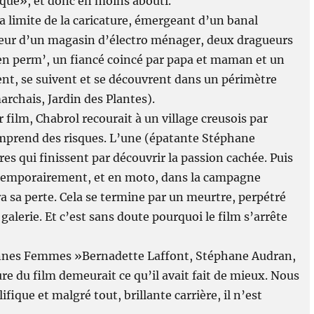
qué», et donc en moins abouti.
la limite de la caricature, émergeant d’un banal
cteur d’un magasin d’électro ménager, deux dragueurs
n perm’, un fiancé coincé par papa et maman et un
t, se suivent et se découvrent dans un périmètre
archais, Jardin des Plantes).
film, Chabrol recourait à un village creusois par
 comprend des risques. L’une (épatante Stéphane
es qui finissent par découvrir la passion cachée. Puis
e temporairement, et en moto, dans la campagne
era sa perte. Cela se termine par un meurtre, perpétré
galerie. Et c’est sans doute pourquoi le film s’arrête
onnes Femmes »Bernadette Laffont, Stéphane Audran,
ure du film demeurait ce qu’il avait fait de mieux. Nous
fique et malgré tout, brillante carrière, il n’est