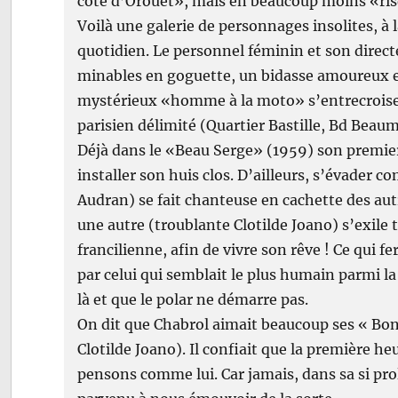
côté d’Orouet», mais en beaucoup moins «ris
Voilà une galerie de personnages insolites, à 
quotidien. Le personnel féminin et son dire
minables en goguette, un bidasse amoureux e
mystérieux «homme à la moto» s’entrecroisen
parisien délimité (Quartier Bastille, Bd Beaum
Déjà dans le «Beau Serge» (1959) son premier 
installer son huis clos. D’ailleurs, s’évader
Audran) se fait chanteuse en cachette des autr
une autre (troublante Clotilde Joano) s’exil
francilienne, afin de vivre son rêve ! Ce qui f
par celui qui semblait le plus humain parmi la 
là et que le polar ne démarre pas.
On dit que Chabrol aimait beaucoup ses « B
Clotilde Joano). Il confiait que la première he
pensons comme lui. Car jamais, dans sa si proli