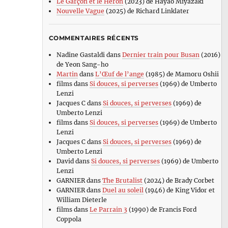
Le Garçon et le Héron
(2023) de Hayao Miyazaki
Nouvelle Vague
(2025) de Richard Linklater
COMMENTAIRES RÉCENTS
Nadine Gastaldi
dans
Dernier train pour Busan
(2016)
de Yeon Sang-ho
Martin
dans
L’Œuf de l’ange
(1985) de Mamoru Oshii
films
dans
Si douces, si perverses
(1969) de Umberto
Lenzi
Jacques C
dans
Si douces, si perverses
(1969) de
Umberto Lenzi
films
dans
Si douces, si perverses
(1969) de Umberto
Lenzi
Jacques C
dans
Si douces, si perverses
(1969) de
Umberto Lenzi
David
dans
Si douces, si perverses
(1969) de Umberto
Lenzi
GARNIER
dans
The Brutalist
(2024) de Brady Corbet
GARNIER
dans
Duel au soleil
(1946) de King Vidor et
William Dieterle
films
dans
Le Parrain 3
(1990) de Francis Ford
Coppola