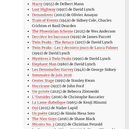
Marty
(1955) de Delbert Mann
Lost Highway
(1997) de David Lynch
Demonlover
(2002) de Olivier Assayas
Train of Events
(1949) de Sidney Cole, Charles
Crichton et Basil Dearden
The Phoenician Scheme
(2025) de Wes Anderson
Derrière les barreaux
(1929) de James Parrott
Twin Peaks : The Return
(2017) de David Lynch
Twin Peaks : Les 7 derniers jours de Laura Palmer
(1992) de David Lynch
Mystères à Twin Peaks
(1990) de David Lynch
Elephant Man
(1980) de David Lynch
Les Demoiselles Harvey
(1946) de George Sidney
Sommaire de juin 2026
Center Stage
(1991) de Stanley Kwan
Hurricane
(1937) de John Ford
Vie privée
(2025) de Rebecca Zlotowski
L’Outsider
(2016) de Christophe Barratier
La Lame diabolique
(1965) de Kenji Misumi
Oui
(2025) de Nadav Lapid
Un poète
(2025) de Simón Mesa Soto
The Nice Guys
(2016) de Shane Black
Miroirs No. 3
(2025) de Christian Petzold