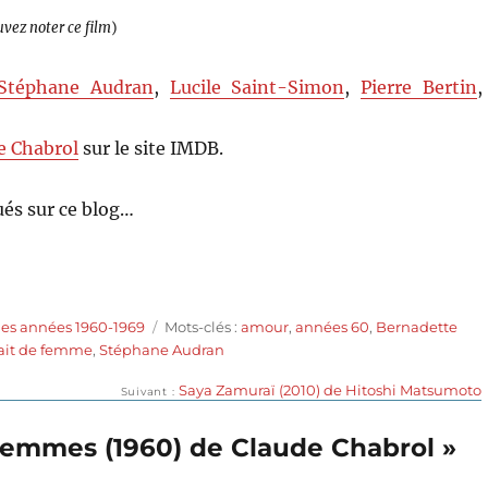
uvez noter ce film
)
Stéphane Audran
,
Lucile Saint-Simon
,
Pierre Bertin
,
e Chabrol
sur le site IMDB.
és sur ce blog…
Étiquettes
des années 1960-1969
Mots-clés :
amour
,
années 60
,
Bernadette
rait de femme
,
Stéphane Audran
Publication
Saya Zamuraï (2010) de Hitoshi Matsumoto
Suivant
suivante :
 Femmes (1960) de Claude Chabrol »