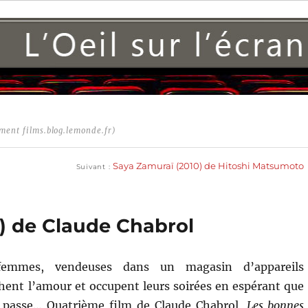
ment films.blog.lemonde.fr)
Publication
suivante :
Saya Zamuraï (2010) de Hitoshi Matsumoto
Suivant
) de Claude Chabrol
femmes, vendeuses dans un magasin d’appareils
chent l’amour et occupent leurs soirées en espérant que
 passe… Quatrième film de Claude Chabrol,
Les bonnes