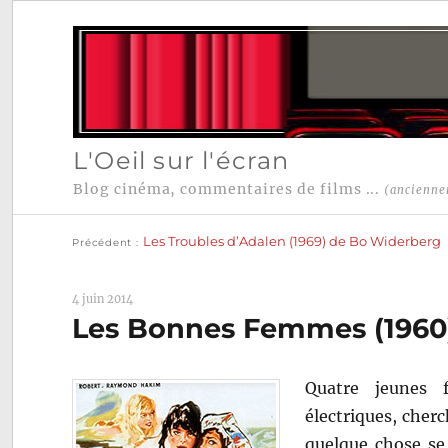
L'Oeil sur l'écran
Blog cinéma, commentaires de films ...
(ancienne
Publication
Navigation
précédente :
Les Troubles d’Adalen (1969) de Bo Widerberg
Précédent
de
l’article
4 juin 2014
Les Bonnes Femmes (1960
Quatre jeunes 
électriques, cher
quelque chose se