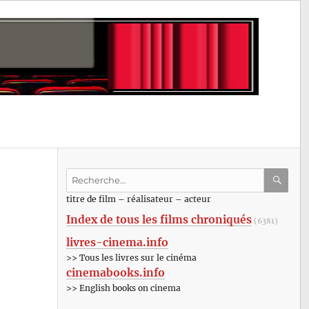
Recherche
pour
RECHE
OK
titre de film – réalisateur – acteur
:
Index de tous les films chroniqués
(6381)
livres-cinema.info
>> Tous les livres sur le cinéma
cinemabooks.info
>> English books on cinema