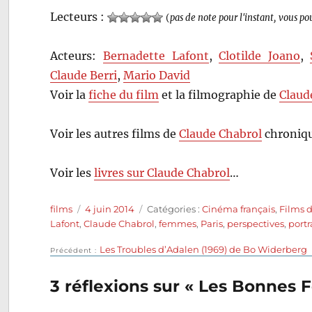
Lecteurs :
(
pas de note pour l'instant, vous po
Acteurs:
Bernadette Lafont
,
Clotilde Joano
,
Claude Berri
,
Mario David
Voir la
fiche du film
et la filmographie de
Claud
Voir les autres films de
Claude Chabrol
chroniqu
Voir les
livres sur Claude Chabrol
…
Auteur
Publié
Catégories
films
4 juin 2014
Catégories :
Cinéma français
,
Films 
le
Lafont
,
Claude Chabrol
,
femmes
,
Paris
,
perspectives
,
port
Publication
Les Troubles d’Adalen (1969) de Bo Widerberg
Navigation
Précédent
précédente :
de
3 réflexions sur « Les Bonnes