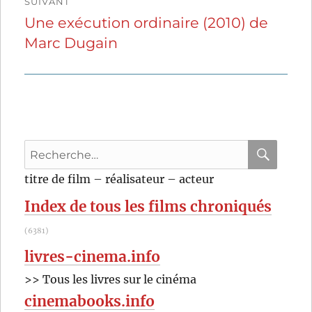
SUIVANT
Une exécution ordinaire (2010) de
Publication
Marc Dugain
suivante :
Recherche
pour
RECHER
OK
titre de film – réalisateur – acteur
:
Index de tous les films chroniqués
(6381)
livres-cinema.info
>> Tous les livres sur le cinéma
cinemabooks.info