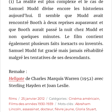
(1) La réalité est plus complexe et le cas de
Samuel Mudd divise encore les historiens
aujourd’hui. Il semble que Mudd avait
rencontré Booth à deux reprises auparavant et
que Booth aurait passé la nuit chez Mudd et
non quelques minutes. Le film contient
également plusieurs faits inexacts ou inventés.
Samuel Mudd fut gracié mais jamais réhabilité
malgré les tentatives de ses descendants.
Remake :
Hellgate
de Charles Marquis Warren (1952) avec
Sterling Hayden et Joan Leslie.
Auteur
Publié
Catégories
films
25 janvier 2012
Catégories :
Cinéma américain
,
le
Étiquettes
Films des années 1930-1939
Mots-clés :
Abraham
Lincoln
,
assassinat
,
docteur
,
fièvre jaune
,
Gloria Stuart
,