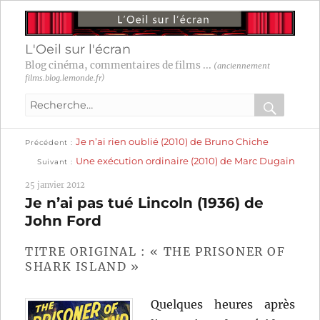
L'Oeil sur l'écran
Blog cinéma, commentaires de films ...
(anciennement
films.blog.lemonde.fr)
Recherche
pour
RECHER
OK
Publication
Navigation
Je n’ai rien oublié (2010) de Bruno Chiche
:
Précédent
précédente :
Publication
Une exécution ordinaire (2010) de Marc Dugain
Suivant
suivante :
de
25 janvier 2012
l’article
Je n’ai pas tué Lincoln (1936) de
John Ford
TITRE ORIGINAL : « THE PRISONER OF
SHARK ISLAND »
Quelques heures après