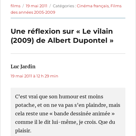
Auteur
Publié
Catégories
films
19 mai 2011
Catégories :
Cinéma français
,
Films
le
des années 2005-2009
Une réflexion sur « Le vilain
(2009) de Albert Dupontel »
Luc Jardin
dit :
19 mai 2011 à 12 h 29 min
C’est vrai que son humour est moins
potache, et on ne va pas s’en plaindre, mais
cela reste une « bande dessinée animée »
comme il le dit lui-même, je crois. Que du
plaisir.