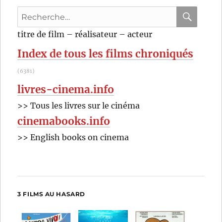
Recherche
pour
RECHER
OK
titre de film – réalisateur – acteur
:
Index de tous les films chroniqués
(6381)
livres-cinema.info
>> Tous les livres sur le cinéma
cinemabooks.info
>> English books on cinema
3 FILMS AU HASARD