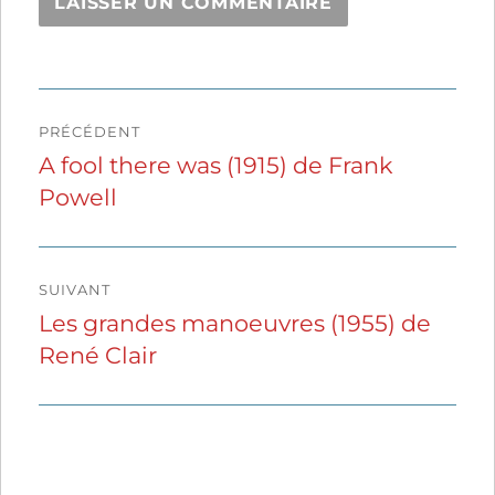
Navigation
PRÉCÉDENT
de
A fool there was (1915) de Frank
Publication
Powell
précédente :
l’article
SUIVANT
Les grandes manoeuvres (1955) de
Publication
René Clair
suivante :