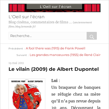
L'Oeil sur l'écran
Blog cinéma, commentaires de films ...
(anciennement
films.blog.lemonde.fr)
Recherche
pour
RECHER
OK
Publication
Navigation
A fool there was (1915) de Frank Powell
:
Précédent
précédente :
Publication
Les grandes manoeuvres (1955) de René Clair
Suivant
suivante :
de
19 mai 2011
l’article
Le vilain (2009) de Albert Dupontel
Lui
:
Un braqueur de banques
se réfugie chez sa mère
qu’il n’a pas revue depuis
20 ans. Découvrant la