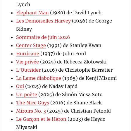
Lynch
Elephant Man
(1980) de David Lynch
Les Demoiselles Harvey
(1946) de George
Sidney
Sommaire de juin 2026
Center Stage
(1991) de Stanley Kwan
Hurricane
(1937) de John Ford
Vie privée
(2025) de Rebecca Zlotowski
L’Outsider
(2016) de Christophe Barratier
La Lame diabolique
(1965) de Kenji Misumi
Oui
(2025) de Nadav Lapid
Un poète
(2025) de Simón Mesa Soto
The Nice Guys
(2016) de Shane Black
Miroirs No. 3
(2025) de Christian Petzold
Le Garçon et le Héron
(2023) de Hayao
Miyazaki