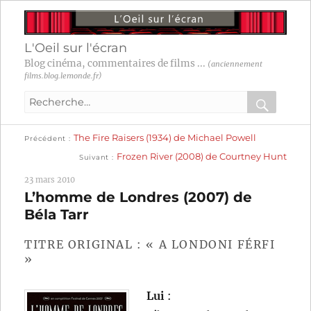
L'Oeil sur l'écran
Blog cinéma, commentaires de films ...
(anciennement
films.blog.lemonde.fr)
Recherche
pour
RECHER
OK
Publication
Navigation
The Fire Raisers (1934) de Michael Powell
:
Précédent
précédente :
Publication
Frozen River (2008) de Courtney Hunt
Suivant
suivante :
de
23 mars 2010
l’article
L’homme de Londres (2007) de
Béla Tarr
TITRE ORIGINAL : « A LONDONI FÉRFI
»
Lui
: