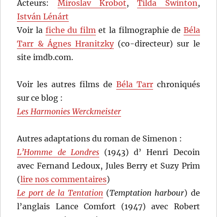
Acteurs:
Miroslav Krobot
,
Tilda Swinton
,
István Lénárt
Voir la
fiche du film
et la filmographie de
Béla
Tarr & Ágnes Hranitzky
(co-directeur) sur le
site imdb.com.
Voir les autres films de
Béla Tarr
chroniqués
sur ce blog :
Les Harmonies Werckmeister
Autres adaptations du roman de Simenon :
L’Homme de Londres
(1943) d’ Henri Decoin
avec Fernand Ledoux, Jules Berry et Suzy Prim
(
lire nos commentaires
)
Le port de la Tentation
(
Temptation harbour
) de
l’anglais Lance Comfort (1947) avec Robert