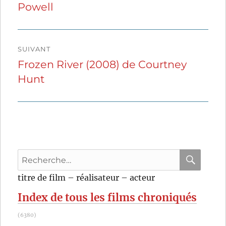
Powell
précédente :
l’article
SUIVANT
Frozen River (2008) de Courtney
Publication
Hunt
suivante :
Recherche
pour
RECHER
OK
titre de film – réalisateur – acteur
:
Index de tous les films chroniqués
(6380)