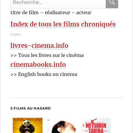
pour
RECHER
OK
titre de film – réalisateur – acteur
:
Index de tous les films chroniqués
(6381)
livres-cinema.info
>> Tous les livres sur le cinéma
cinemabooks.info
>> English books on cinema
3 FILMS AU HASARD