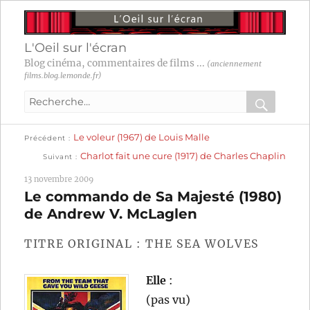
L'Oeil sur l'écran
Blog cinéma, commentaires de films ...
(anciennement
films.blog.lemonde.fr)
Recherche
pour
RECHER
OK
Publication
Navigation
Le voleur (1967) de Louis Malle
:
Précédent
précédente :
Publication
Charlot fait une cure (1917) de Charles Chaplin
Suivant
suivante :
de
13 novembre 2009
l’article
Le commando de Sa Majesté (1980)
de Andrew V. McLaglen
TITRE ORIGINAL : THE SEA WOLVES
Elle
:
(pas vu)