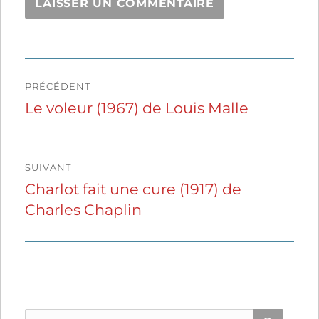
Navigation
PRÉCÉDENT
de
Le voleur (1967) de Louis Malle
Publication
précédente :
l’article
SUIVANT
Charlot fait une cure (1917) de
Publication
Charles Chaplin
suivante :
Recherche