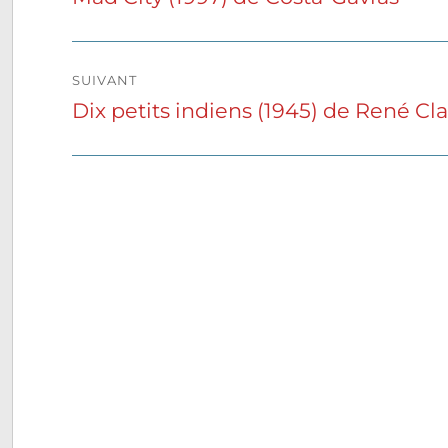
précédente :
l’article
SUIVANT
Dix petits indiens (1945) de René Cla
Publication
suivante :