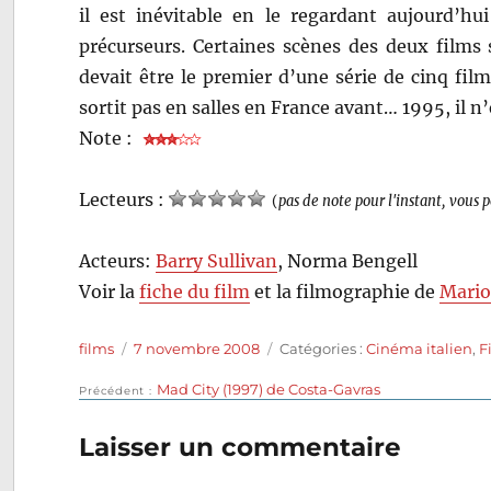
il est inévitable en le regardant aujourd’h
précurseurs. Certaines scènes des deux fil
devait être le premier d’une série de cinq film
sortit pas en salles en France avant… 1995, il n
Note :
Lecteurs :
(
pas de note pour l'instant, vous 
Acteurs:
Barry Sullivan
, Norma Bengell
Voir la
fiche du film
et la filmographie de
Mario
Auteur
Publié
Catégories
films
7 novembre 2008
Catégories :
Cinéma italien
,
F
le
Publication
Mad City (1997) de Costa-Gavras
Navigation
Précédent
précédente :
de
Laisser un commentaire