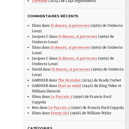
Loveable
(2024) de Lilja Ingolfsdottir
COMMENTAIRES RÉCENTS
films
dans
Si douces, si perverses
(1969) de Umberto
Lenzi
Jacques C
dans
Si douces, si perverses
(1969) de
Umberto Lenzi
films
dans
Si douces, si perverses
(1969) de Umberto
Lenzi
Jacques C
dans
Si douces, si perverses
(1969) de
Umberto Lenzi
David
dans
Si douces, si perverses
(1969) de Umberto
Lenzi
GARNIER
dans
The Brutalist
(2024) de Brady Corbet
GARNIER
dans
Duel au soleil
(1946) de King Vidor et
William Dieterle
films
dans
Le Parrain 3
(1990) de Francis Ford
Coppola
Ben
dans
Le Parrain 3
(1990) de Francis Ford Coppola
films
dans
Funny Girl
(1968) de William Wyler
CATÉGORIES