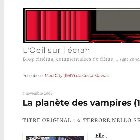
L'Oeil sur l'écran
Blog cinéma, commentaires de films ...
(ancienne
Publication
Navigation
précédente :
Mad City (1997) de Costa-Gavras
Précédent
de
l’article
7 novembre 2008
La planète des vampires (
TITRE ORIGINAL : « TERRORE NELLO S
Elle
: