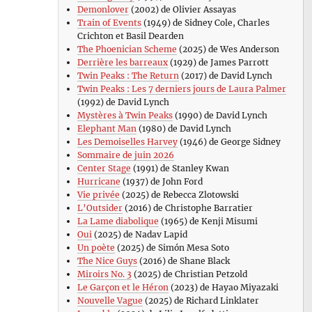
Demonlover
(2002) de Olivier Assayas
Train of Events
(1949) de Sidney Cole, Charles
Crichton et Basil Dearden
The Phoenician Scheme
(2025) de Wes Anderson
Derrière les barreaux
(1929) de James Parrott
Twin Peaks : The Return
(2017) de David Lynch
Twin Peaks : Les 7 derniers jours de Laura Palmer
(1992) de David Lynch
Mystères à Twin Peaks
(1990) de David Lynch
Elephant Man
(1980) de David Lynch
Les Demoiselles Harvey
(1946) de George Sidney
Sommaire de juin 2026
Center Stage
(1991) de Stanley Kwan
Hurricane
(1937) de John Ford
Vie privée
(2025) de Rebecca Zlotowski
L’Outsider
(2016) de Christophe Barratier
La Lame diabolique
(1965) de Kenji Misumi
Oui
(2025) de Nadav Lapid
Un poète
(2025) de Simón Mesa Soto
The Nice Guys
(2016) de Shane Black
Miroirs No. 3
(2025) de Christian Petzold
Le Garçon et le Héron
(2023) de Hayao Miyazaki
Nouvelle Vague
(2025) de Richard Linklater