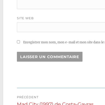
SITE WEB
Enregistrer mon nom, mon e-mail et mon site dans le
Navigation
PRÉCÉDENT
de
Mad City (1997) de Costa-Gavras
Publication