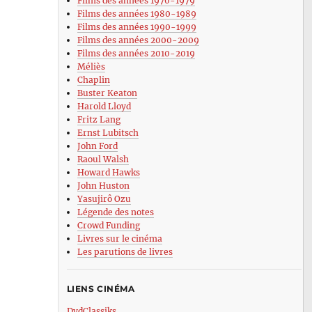
Films des années 1970-1979
Films des années 1980-1989
Films des années 1990-1999
Films des années 2000-2009
Films des années 2010-2019
Méliès
Chaplin
Buster Keaton
Harold Lloyd
Fritz Lang
Ernst Lubitsch
John Ford
Raoul Walsh
Howard Hawks
John Huston
Yasujirô Ozu
Légende des notes
Crowd Funding
Livres sur le cinéma
Les parutions de livres
LIENS CINÉMA
DvdClassiks