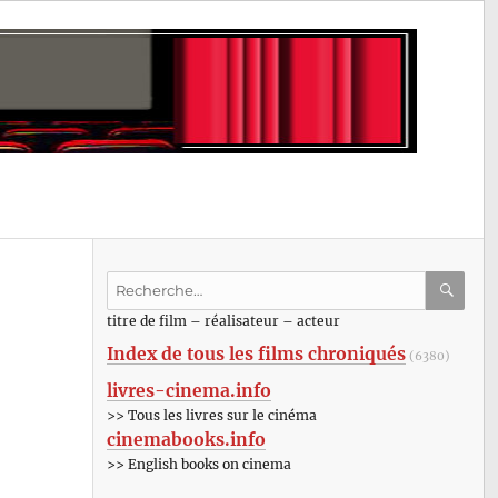
Recherche
pour
RECHE
OK
titre de film – réalisateur – acteur
:
Index de tous les films chroniqués
(6380)
livres-cinema.info
>> Tous les livres sur le cinéma
cinemabooks.info
>> English books on cinema