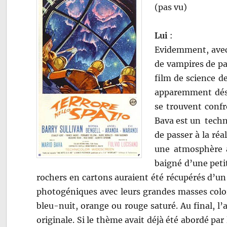
(pas vu)
Lui
:
Evidemment, avec 
de vampires de pa
film de science d
apparemment déser
se trouvent confr
Bava est un technic
de passer à la réa
une atmosphère 
baigné d’une peti
rochers en cartons auraient été récupérés d’un 
photogéniques avec leurs grandes masses colo
bleu-nuit, orange ou rouge saturé. Au final, l
originale. Si le thème avait déjà été abordé par