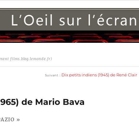
ment films.blog.lemonde.fr)
Publication
suivante :
Dix petits indiens (1945) de René Clair
Suivant
1965) de Mario Bava
PAZIO »