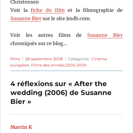
Christensen
Voir la
fiche du film
et la filmographie de
Susanne Bier
sur le site imdb.com.
Voir les autres films de
Susanne Bier
chroniqués sur ce blog…
Auteur
Publié
Catégories
films
28 septembre 2008
Catégories :
Cinéma
le
européen
,
Films des années 2005-2009
4 réflexions sur « After the
wedding (2006) de Susanne
Bier »
Martin K
dit :