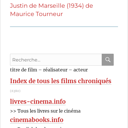
Justin de Marseille (1934) de
Publication
Maurice Tourneur
suivante :
Recherche
pour
RECHER
OK
titre de film – réalisateur – acteur
:
Index de tous les films chroniqués
(6380)
livres-cinema.info
>> Tous les livres sur le cinéma
cinemabooks.info