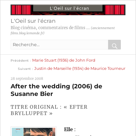
L'Oeil sur l'écran
Blog cinéma, commentaires de films ...
(anciennement
films.blog.lemonde.fr)
Recherche
pour
RECHER
OK
Publication
Navigation
Marie Stuart (1936) de John Ford
:
Précédent
précédente :
Publication
Justin de Marseille (1934) de Maurice Tourneur
Suivant
suivante :
de
28 septembre 2008
l’article
After the wedding (2006) de
Susanne Bier
TITRE ORIGINAL : « EFTER
BRYLLUPPET »
Elle
: