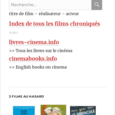
Recherche
pour
RECHER
OK
titre de film – réalisateur – acteur
:
Index de tous les films chroniqués
(6381)
livres-cinema.info
>> Tous les livres sur le cinéma
cinemabooks.info
>> English books on cinema
3 FILMS AU HASARD