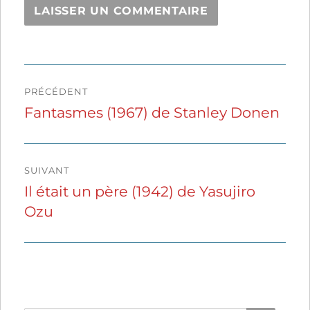
Navigation
PRÉCÉDENT
de
Fantasmes (1967) de Stanley Donen
Publication
précédente :
l’article
SUIVANT
Il était un père (1942) de Yasujiro
Publication
Ozu
suivante :