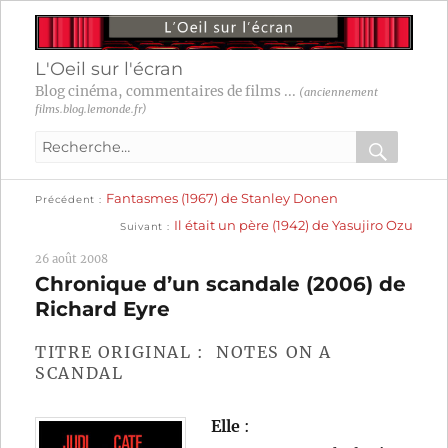
L'Oeil sur l'écran
Blog cinéma, commentaires de films ...
(anciennement
films.blog.lemonde.fr)
Recherche
pour
RECHER
OK
Publication
Navigation
Fantasmes (1967) de Stanley Donen
:
Précédent
précédente :
Publication
Il était un père (1942) de Yasujiro Ozu
Suivant
suivante :
de
26 août 2008
l’article
Chronique d’un scandale (2006) de
Richard Eyre
TITRE ORIGINAL : NOTES ON A
SCANDAL
Elle
: