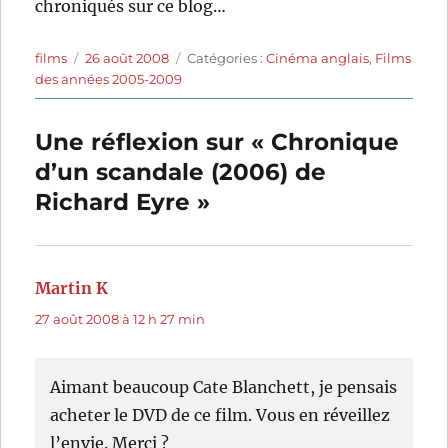
chroniqués sur ce blog…
Auteur
Publié
Catégories
films
26 août 2008
Catégories :
Cinéma anglais
,
Films
le
des années 2005-2009
Une réflexion sur « Chronique
d’un scandale (2006) de
Richard Eyre »
Martin K
dit :
27 août 2008 à 12 h 27 min
Aimant beaucoup Cate Blanchett, je pensais
acheter le DVD de ce film. Vous en réveillez
l’envie. Merci ?