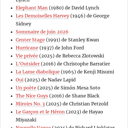
Elephant Man
(1980) de David Lynch
Les Demoiselles Harvey
(1946) de George
Sidney
Sommaire de juin 2026
Center Stage
(1991) de Stanley Kwan
Hurricane
(1937) de John Ford
Vie privée
(2025) de Rebecca Zlotowski
L’Outsider
(2016) de Christophe Barratier
La Lame diabolique
(1965) de Kenji Misumi
Oui
(2025) de Nadav Lapid
Un poète
(2025) de Simón Mesa Soto
The Nice Guys
(2016) de Shane Black
Miroirs No. 3
(2025) de Christian Petzold
Le Garçon et le Héron
(2023) de Hayao
Miyazaki
Nouvelle Vague
(2025) de Richard Linklater