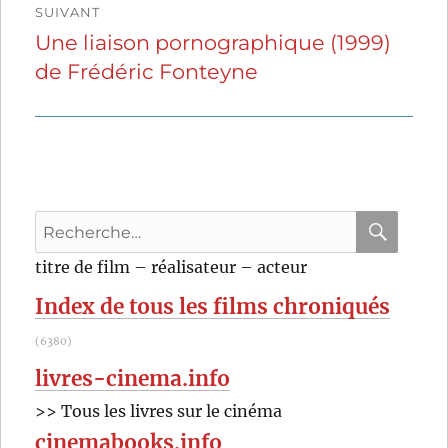
SUIVANT
Une liaison pornographique (1999)
Publication
de Frédéric Fonteyne
suivante :
Recherche
pour
RECHER
OK
titre de film – réalisateur – acteur
:
Index de tous les films chroniqués
(6380)
livres-cinema.info
>> Tous les livres sur le cinéma
cinemabooks.info