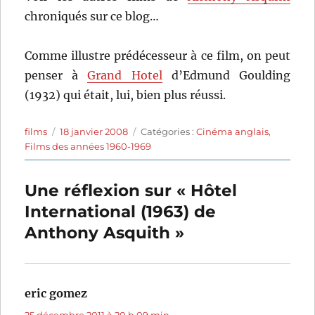
chroniqués sur ce blog…
Comme illustre prédécesseur à ce film, on peut
penser à
Grand Hotel
d’Edmund Goulding
(1932) qui était, lui, bien plus réussi.
Auteur
Publié
Catégories
films
18 janvier 2008
Catégories :
Cinéma anglais
,
le
Films des années 1960-1969
Une réflexion sur « Hôtel
International (1963) de
Anthony Asquith »
eric gomez
dit :