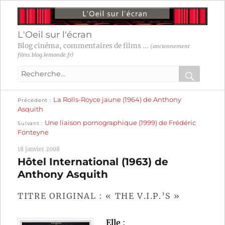
L'Oeil sur l'écran
Blog cinéma, commentaires de films ...
(anciennement
films.blog.lemonde.fr)
Recherche
pour
RECHER
OK
Publication
Navigation
La Rolls-Royce jaune (1964) de Anthony
:
Précédent
précédente :
Asquith
Publication
de
Une liaison pornographique (1999) de Frédéric
Suivant
suivante :
Fonteyne
l’article
18 janvier 2008
Hôtel International (1963) de
Anthony Asquith
TITRE ORIGINAL : « THE V.I.P.’S »
Elle
: