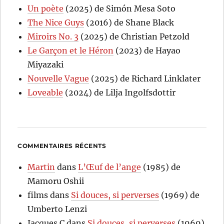
Un poète
(2025) de Simón Mesa Soto
The Nice Guys
(2016) de Shane Black
Miroirs No. 3
(2025) de Christian Petzold
Le Garçon et le Héron
(2023) de Hayao
Miyazaki
Nouvelle Vague
(2025) de Richard Linklater
Loveable
(2024) de Lilja Ingolfsdottir
COMMENTAIRES RÉCENTS
Martin
dans
L’Œuf de l’ange
(1985) de
Mamoru Oshii
films
dans
Si douces, si perverses
(1969) de
Umberto Lenzi
Jacques C
dans
Si douces, si perverses
(1969)