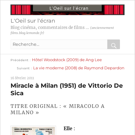
L'Oeil sur l'écran
Blog cinéma, commentaires de films ...
(anciennement
films.blog.lemonde.fr)
Recherche
pour
RECHER
OK
Publication
Navigation
Hôtel Woodstock (2009) de Ang Lee
:
Précédent
précédente :
Publication
La vie moderne (2008) de Raymond Depardon
Suivant
suivante :
de
16 février 2011
l’article
Miracle à Milan (1951) de Vittorio De
Sica
TITRE ORIGINAL : « MIRACOLO A
MILANO »
Elle
: