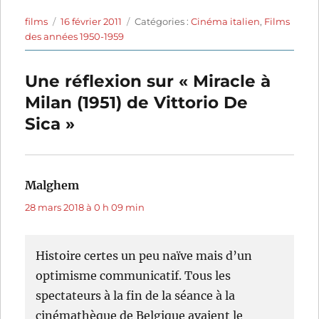
Auteur
Publié
Catégories
films
16 février 2011
Catégories :
Cinéma italien
,
Films
le
des années 1950-1959
Une réflexion sur « Miracle à
Milan (1951) de Vittorio De
Sica »
Malghem
dit :
28 mars 2018 à 0 h 09 min
Histoire certes un peu naïve mais d’un
optimisme communicatif. Tous les
spectateurs à la fin de la séance à la
cinémathèque de Belgique avaient le