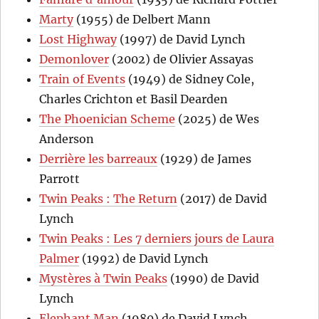
Marty
(1955) de Delbert Mann
Lost Highway
(1997) de David Lynch
Demonlover
(2002) de Olivier Assayas
Train of Events
(1949) de Sidney Cole,
Charles Crichton et Basil Dearden
The Phoenician Scheme
(2025) de Wes
Anderson
Derrière les barreaux
(1929) de James
Parrott
Twin Peaks : The Return
(2017) de David
Lynch
Twin Peaks : Les 7 derniers jours de Laura
Palmer
(1992) de David Lynch
Mystères à Twin Peaks
(1990) de David
Lynch
Elephant Man
(1980) de David Lynch