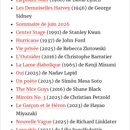
Les Demoiselles Harvey
(1946) de George
Sidney
Sommaire de juin 2026
Center Stage
(1991) de Stanley Kwan
Hurricane
(1937) de John Ford
Vie privée
(2025) de Rebecca Zlotowski
L’Outsider
(2016) de Christophe Barratier
La Lame diabolique
(1965) de Kenji Misumi
Oui
(2025) de Nadav Lapid
Un poète
(2025) de Simón Mesa Soto
The Nice Guys
(2016) de Shane Black
Miroirs No. 3
(2025) de Christian Petzold
Le Garçon et le Héron
(2023) de Hayao
Miyazaki
Nouvelle Vague
(2025) de Richard Linklater
Loveable
(2024) de Lilja Ingolfsdottir