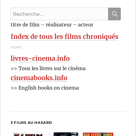
Recherche
pour
RECHER
OK
titre de film – réalisateur – acteur
:
Index de tous les films chroniqués
(6380)
livres-cinema.info
>> Tous les livres sur le cinéma
cinemabooks.info
>> English books on cinema
3 FILMS AU HASARD