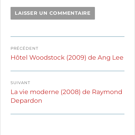
Navigation
PRÉCÉDENT
de
Hôtel Woodstock (2009) de Ang Lee
Publication
précédente :
l’article
SUIVANT
La vie moderne (2008) de Raymond
Publication
Depardon
suivante :