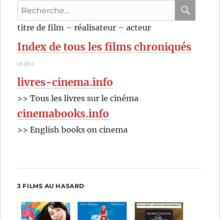
Recherche
pour
RECHER
OK
titre de film – réalisateur – acteur
:
Index de tous les films chroniqués
(6381)
livres-cinema.info
>> Tous les livres sur le cinéma
cinemabooks.info
>> English books on cinema
3 FILMS AU HASARD