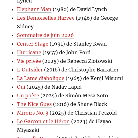
Lynch
Elephant Man
(1980) de David Lynch
Les Demoiselles Harvey
(1946) de George
Sidney
Sommaire de juin 2026
Center Stage
(1991) de Stanley Kwan
Hurricane
(1937) de John Ford
Vie privée
(2025) de Rebecca Zlotowski
L’Outsider
(2016) de Christophe Barratier
La Lame diabolique
(1965) de Kenji Misumi
Oui
(2025) de Nadav Lapid
Un poète
(2025) de Simón Mesa Soto
The Nice Guys
(2016) de Shane Black
Miroirs No. 3
(2025) de Christian Petzold
Le Garçon et le Héron
(2023) de Hayao
Miyazaki