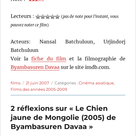
Lecteurs :
(
pas de note pour l'instant, vous
pouvez noter ce film
)
Acteurs: Nansal Batchuluun, Urjindorj
Batchuluun
Voir la
fiche du film
et la filmographie de
Byambasuren Davaa
sur le site imdb.com.
Auteur
Publié
Catégories
films
21 juin 2007
Catégories :
Cinéma asiatique
,
le
Films des années 2005-2009
2 réflexions sur « Le Chien
jaune de Mongolie (2005) de
Byambasuren Davaa »