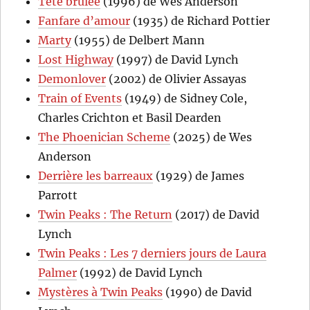
Tête brûlée
(1996) de Wes Anderson
Fanfare d’amour
(1935) de Richard Pottier
Marty
(1955) de Delbert Mann
Lost Highway
(1997) de David Lynch
Demonlover
(2002) de Olivier Assayas
Train of Events
(1949) de Sidney Cole,
Charles Crichton et Basil Dearden
The Phoenician Scheme
(2025) de Wes
Anderson
Derrière les barreaux
(1929) de James
Parrott
Twin Peaks : The Return
(2017) de David
Lynch
Twin Peaks : Les 7 derniers jours de Laura
Palmer
(1992) de David Lynch
Mystères à Twin Peaks
(1990) de David