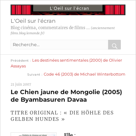
L'Oeil sur l'écran
Blog cinéma, commentaires de films ...
(anciennement
films.blog.lemonde.fr)
Recherche
pour
RECHER
OK
Publication
Navigation
Les destinées sentimentales (2000) de Olivier
:
Précédent
précédente :
Assayas
Publication
de
Code 46 (2003) de Michael Winterbottom
Suivant
suivante :
l’article
21 juin 2007
Le Chien jaune de Mongolie (2005)
de Byambasuren Davaa
TITRE ORIGINAL : « DIE HÖHLE DES
GELBEN HUNDES »
Elle
: