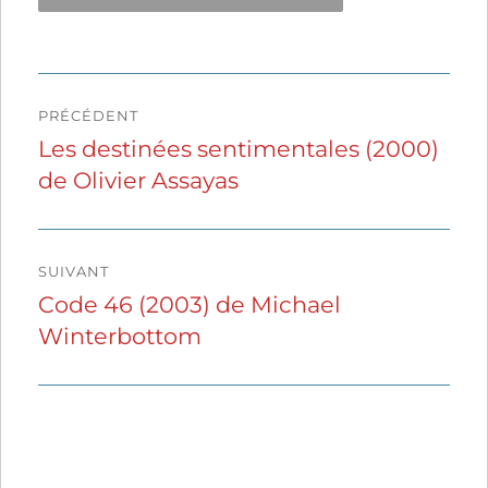
Navigation
PRÉCÉDENT
de
Les destinées sentimentales (2000)
Publication
de Olivier Assayas
précédente :
l’article
SUIVANT
Code 46 (2003) de Michael
Publication
Winterbottom
suivante :