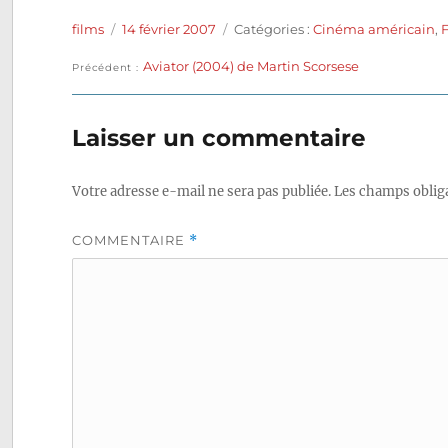
Auteur
Publié
Catégories
films
14 février 2007
Catégories :
Cinéma américain
,
le
Publication
Aviator (2004) de Martin Scorsese
Navigation
Précédent
précédente :
de
Laisser un commentaire
l’article
Votre adresse e-mail ne sera pas publiée.
Les champs obliga
COMMENTAIRE
*