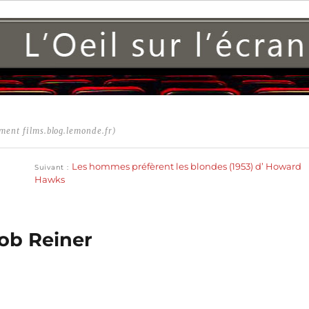
ment films.blog.lemonde.fr)
Publication
suivante :
Les hommes préfèrent les blondes (1953) d’ Howard
Suivant
Hawks
Rob Reiner