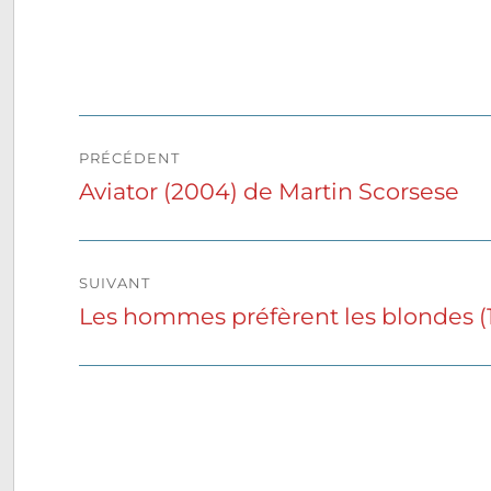
Navigation
PRÉCÉDENT
de
Aviator (2004) de Martin Scorsese
Publication
précédente :
l’article
SUIVANT
Les hommes préfèrent les blondes 
Publication
suivante :