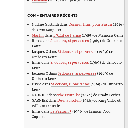
Loveable
(2024) de Lilja Ingolfsdottir
COMMENTAIRES RÉCENTS
Nadine Gastaldi
dans
Dernier train pour Busan
(2016)
de Yeon Sang-ho
Martin
dans
L’Œuf de l’ange
(1985) de Mamoru Oshii
films
dans
Si douces, si perverses
(1969) de Umberto
Lenzi
Jacques C
dans
Si douces, si perverses
(1969) de
Umberto Lenzi
films
dans
Si douces, si perverses
(1969) de Umberto
Lenzi
Jacques C
dans
Si douces, si perverses
(1969) de
Umberto Lenzi
David
dans
Si douces, si perverses
(1969) de Umberto
Lenzi
GARNIER
dans
The Brutalist
(2024) de Brady Corbet
GARNIER
dans
Duel au soleil
(1946) de King Vidor et
William Dieterle
films
dans
Le Parrain 3
(1990) de Francis Ford
Coppola