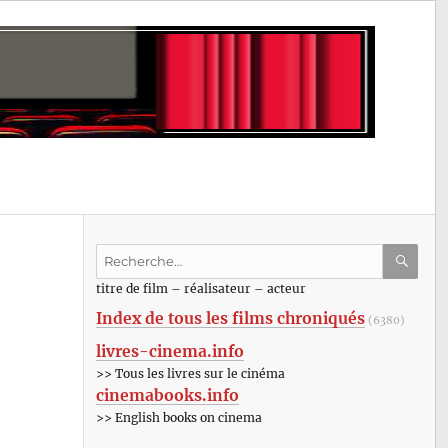
Recherche
pour
RECHE
OK
titre de film – réalisateur – acteur
:
Index de tous les films chroniqués
(6380)
livres-cinema.info
>> Tous les livres sur le cinéma
cinemabooks.info
>> English books on cinema