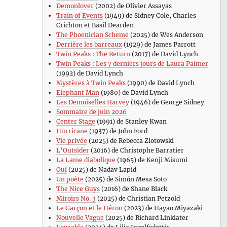
Demonlover
(2002) de Olivier Assayas
Train of Events
(1949) de Sidney Cole, Charles
Crichton et Basil Dearden
The Phoenician Scheme
(2025) de Wes Anderson
Derrière les barreaux
(1929) de James Parrott
Twin Peaks : The Return
(2017) de David Lynch
Twin Peaks : Les 7 derniers jours de Laura Palmer
(1992) de David Lynch
Mystères à Twin Peaks
(1990) de David Lynch
Elephant Man
(1980) de David Lynch
Les Demoiselles Harvey
(1946) de George Sidney
Sommaire de juin 2026
Center Stage
(1991) de Stanley Kwan
Hurricane
(1937) de John Ford
Vie privée
(2025) de Rebecca Zlotowski
L’Outsider
(2016) de Christophe Barratier
La Lame diabolique
(1965) de Kenji Misumi
Oui
(2025) de Nadav Lapid
Un poète
(2025) de Simón Mesa Soto
The Nice Guys
(2016) de Shane Black
Miroirs No. 3
(2025) de Christian Petzold
Le Garçon et le Héron
(2023) de Hayao Miyazaki
Nouvelle Vague
(2025) de Richard Linklater