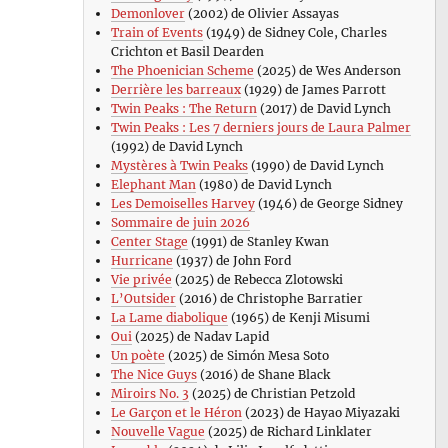
Demonlover
(2002) de Olivier Assayas
Train of Events
(1949) de Sidney Cole, Charles
Crichton et Basil Dearden
The Phoenician Scheme
(2025) de Wes Anderson
Derrière les barreaux
(1929) de James Parrott
Twin Peaks : The Return
(2017) de David Lynch
Twin Peaks : Les 7 derniers jours de Laura Palmer
(1992) de David Lynch
Mystères à Twin Peaks
(1990) de David Lynch
Elephant Man
(1980) de David Lynch
Les Demoiselles Harvey
(1946) de George Sidney
Sommaire de juin 2026
Center Stage
(1991) de Stanley Kwan
Hurricane
(1937) de John Ford
Vie privée
(2025) de Rebecca Zlotowski
L’Outsider
(2016) de Christophe Barratier
La Lame diabolique
(1965) de Kenji Misumi
Oui
(2025) de Nadav Lapid
Un poète
(2025) de Simón Mesa Soto
The Nice Guys
(2016) de Shane Black
Miroirs No. 3
(2025) de Christian Petzold
Le Garçon et le Héron
(2023) de Hayao Miyazaki
Nouvelle Vague
(2025) de Richard Linklater