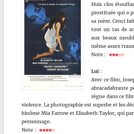
Huis clos étouffa
prostituée qui a p
sa mère. Cenci fait
tout un tas de s
aux beaux meuble
même assez traum
Note :
Lui
:
Avec ce film, Jose
abracadabrante po
règne dans ce film
violence. La photographie est superbe et les dé
binôme Mia Farrow et Elisabeth Taylor, qui pa
personnage.
Note :