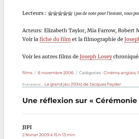
Lecteurs :
(
pas de note pour l'instant, vous po
Acteurs: Elizabeth Taylor, Mia Farrow, Robert
Voir la
fiche du film
et la filmographie de
Josep
Voir les autres films de
Joseph Losey
chroniqués
Auteur
Publié
Catégories
films
6 novembre 2006
Catégories :
Cinéma anglais
,
le
Publication
Le grand jeu (1934) de Jacques Feyder
Navigation
Précédent
précédente :
de
Une réflexion sur « Cérémonie 
l’article
JIPI
dit :
2 février 2009 à 15 h 13 min