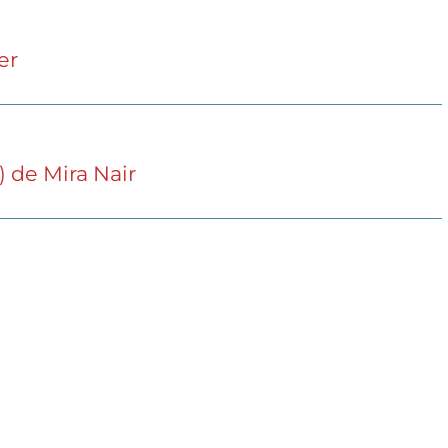
er
4) de Mira Nair