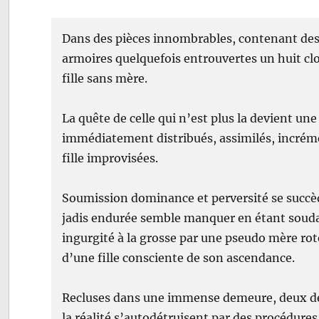
Dans des pièces innombrables, contenant des 
armoires quelquefois entrouvertes un huit clo
fille sans mère.
La quête de celle qui n’est plus la devient une
immédiatement distribués, assimilés, incréme
fille improvisées.
Soumission dominance et perversité se succè
jadis endurée semble manquer en étant souda
ingurgité à la grosse par une pseudo mère ro
d’une fille consciente de son ascendance.
Recluses dans une immense demeure, deux dé
la réalité s’autodétruisent par des procédur