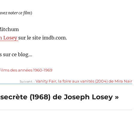
uvez noter ce film
)
 Mitchum
h Losey
sur le site imdb.com.
 sur ce blog…
Films des années 1960-1969
Publication
Vanity Fair, la foire aux vanités (2004) de Mira Nair
Suivant
suivante :
secrète (1968) de Joseph Losey »