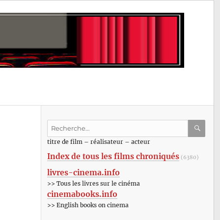
Recherche
pour
RECHE
OK
titre de film – réalisateur – acteur
:
Index de tous les films chroniqués
(6380)
livres-cinema.info
>> Tous les livres sur le cinéma
cinemabooks.info
>> English books on cinema