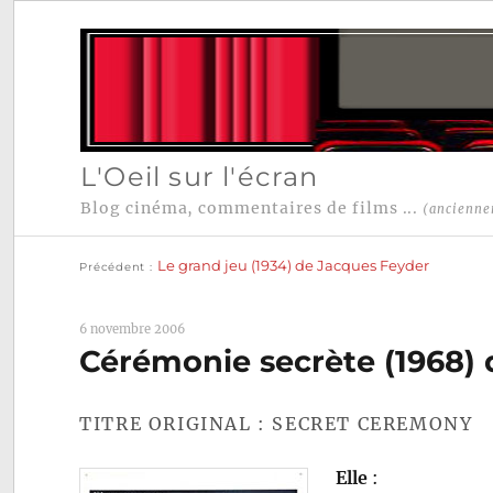
L'Oeil sur l'écran
Blog cinéma, commentaires de films ...
(ancienne
Publication
Navigation
précédente :
Le grand jeu (1934) de Jacques Feyder
Précédent
de
l’article
6 novembre 2006
Cérémonie secrète (1968)
TITRE ORIGINAL : SECRET CEREMONY
Elle
: