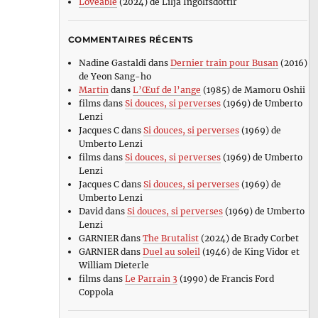
Loveable
(2024) de Lilja Ingolfsdottir
COMMENTAIRES RÉCENTS
Nadine Gastaldi
dans
Dernier train pour Busan
(2016)
de Yeon Sang-ho
Martin
dans
L’Œuf de l’ange
(1985) de Mamoru Oshii
films
dans
Si douces, si perverses
(1969) de Umberto
Lenzi
Jacques C
dans
Si douces, si perverses
(1969) de
Umberto Lenzi
films
dans
Si douces, si perverses
(1969) de Umberto
Lenzi
Jacques C
dans
Si douces, si perverses
(1969) de
Umberto Lenzi
David
dans
Si douces, si perverses
(1969) de Umberto
Lenzi
GARNIER
dans
The Brutalist
(2024) de Brady Corbet
GARNIER
dans
Duel au soleil
(1946) de King Vidor et
William Dieterle
films
dans
Le Parrain 3
(1990) de Francis Ford
Coppola