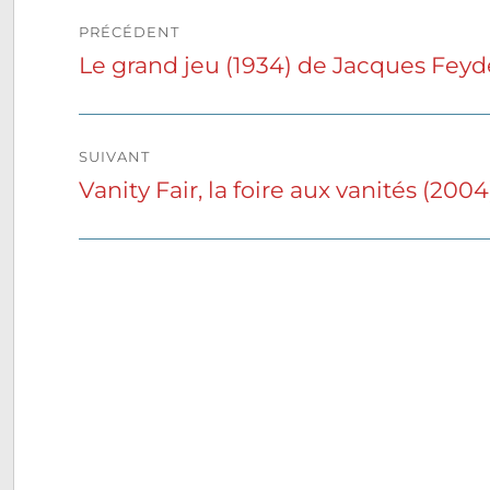
Navigation
PRÉCÉDENT
de
Le grand jeu (1934) de Jacques Feyd
Publication
précédente :
l’article
SUIVANT
Vanity Fair, la foire aux vanités (200
Publication
suivante :