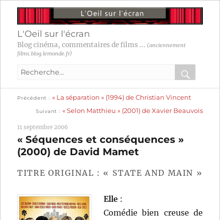
L'Oeil sur l'écran
Blog cinéma, commentaires de films ...
(anciennement
films.blog.lemonde.fr)
Recherche
pour
RECHER
OK
Publication
Navigation
« La séparation » (1994) de Christian Vincent
:
Précédent
précédente :
Publication
« Selon Matthieu » (2001) de Xavier Beauvois
Suivant
suivante :
de
11 septembre 2006
l’article
« Séquences et conséquences »
(2000) de David Mamet
TITRE ORIGINAL : « STATE AND MAIN »
Elle
:
Comédie bien creuse de