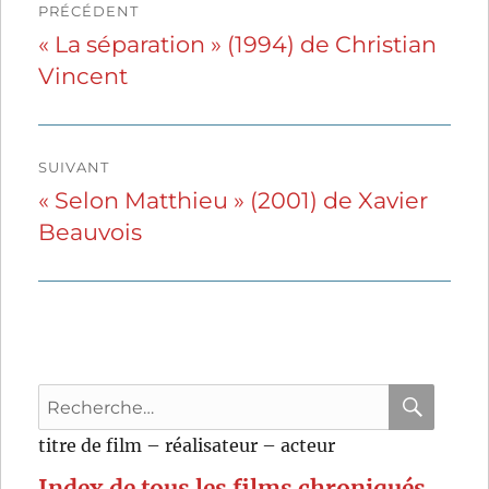
PRÉCÉDENT
de
« La séparation » (1994) de Christian
Publication
Vincent
précédente :
l’article
SUIVANT
« Selon Matthieu » (2001) de Xavier
Publication
Beauvois
suivante :
Recherche
pour
RECHER
OK
titre de film – réalisateur – acteur
:
Index de tous les films chroniqués