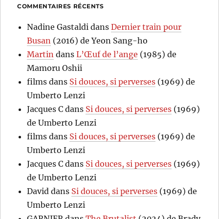
COMMENTAIRES RÉCENTS
Nadine Gastaldi
dans
Dernier train pour
Busan
(2016) de Yeon Sang-ho
Martin
dans
L’Œuf de l’ange
(1985) de
Mamoru Oshii
films
dans
Si douces, si perverses
(1969) de
Umberto Lenzi
Jacques C
dans
Si douces, si perverses
(1969)
de Umberto Lenzi
films
dans
Si douces, si perverses
(1969) de
Umberto Lenzi
Jacques C
dans
Si douces, si perverses
(1969)
de Umberto Lenzi
David
dans
Si douces, si perverses
(1969) de
Umberto Lenzi
GARNIER
dans
The Brutalist
(2024) de Brady