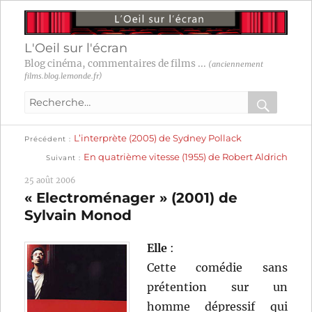
L'Oeil sur l'écran
Blog cinéma, commentaires de films ...
(anciennement
films.blog.lemonde.fr)
Recherche
pour
RECHER
OK
Publication
Navigation
L’interprète (2005) de Sydney Pollack
:
Précédent
précédente :
Publication
En quatrième vitesse (1955) de Robert Aldrich
Suivant
suivante :
de
25 août 2006
l’article
« Electroménager » (2001) de
Sylvain Monod
Elle
:
Cette comédie sans
prétention sur un
homme dépressif qui