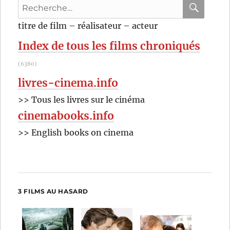
Recherche
pour
RECHER
OK
titre de film – réalisateur – acteur
:
Index de tous les films chroniqués
(6380)
livres-cinema.info
>> Tous les livres sur le cinéma
cinemabooks.info
>> English books on cinema
3 FILMS AU HASARD