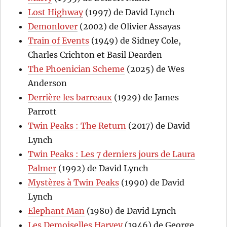
Lost Highway
(1997) de David Lynch
Demonlover
(2002) de Olivier Assayas
Train of Events
(1949) de Sidney Cole,
Charles Crichton et Basil Dearden
The Phoenician Scheme
(2025) de Wes
Anderson
Derrière les barreaux
(1929) de James
Parrott
Twin Peaks : The Return
(2017) de David
Lynch
Twin Peaks : Les 7 derniers jours de Laura
Palmer
(1992) de David Lynch
Mystères à Twin Peaks
(1990) de David
Lynch
Elephant Man
(1980) de David Lynch
Les Demoiselles Harvey
(1946) de George