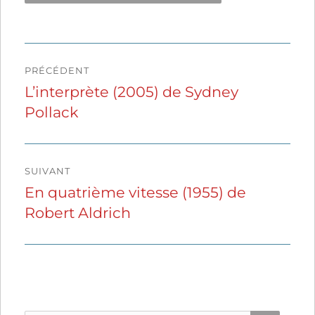
Navigation
PRÉCÉDENT
de
L’interprète (2005) de Sydney
Publication
Pollack
précédente :
l’article
SUIVANT
En quatrième vitesse (1955) de
Publication
Robert Aldrich
suivante :