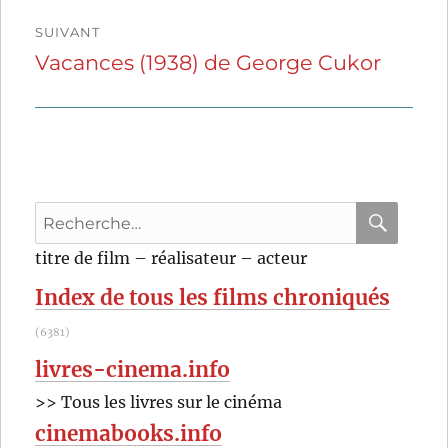
SUIVANT
Vacances (1938) de George Cukor
Publication
suivante :
Recherche
pour
RECHER
OK
titre de film – réalisateur – acteur
:
Index de tous les films chroniqués
(6381)
livres-cinema.info
>> Tous les livres sur le cinéma
cinemabooks.info