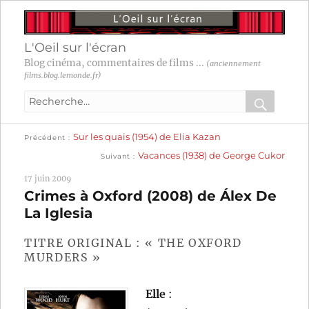
L'Oeil sur l'écran
Blog cinéma, commentaires de films ...
(anciennement
films.blog.lemonde.fr)
Recherche
pour
RECHER
OK
Publication
Navigation
Sur les quais (1954) de Elia Kazan
:
Précédent
précédente :
Publication
Vacances (1938) de George Cukor
Suivant
suivante :
de
17 juin 2009
l’article
Crimes à Oxford (2008) de Álex De
La Iglesia
TITRE ORIGINAL : « THE OXFORD
MURDERS »
Elle
: