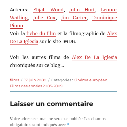
Acteurs:
Elijah Wood
,
John Hurt
,
Leonor
Watling
,
Julie Cox
,
Jim Carter
,
Dominique
Pinon
Voir la
fiche du film
et la filmographie de
Álex
De La Iglesia
sur le site IMDB.
Voir les autres films de
Álex De La Iglesia
chroniqués sur ce blog…
Auteur
Publié
Catégories
films
17 juin 2009
Catégories :
Cinéma européen
,
le
Films des années 2005-2009
Laisser un commentaire
Votre adresse e-mail ne sera pas publiée.
Les champs
obligatoires sont indiqués avec
*