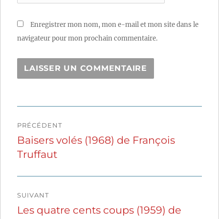
Enregistrer mon nom, mon e-mail et mon site dans le
navigateur pour mon prochain commentaire.
Navigation
PRÉCÉDENT
de
Baisers volés (1968) de François
Publication
Truffaut
précédente :
l’article
SUIVANT
Les quatre cents coups (1959) de
Publication