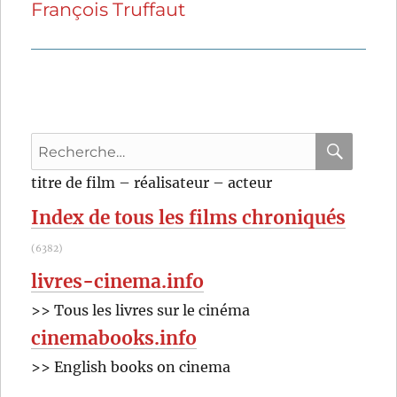
François Truffaut
suivante :
Recherche
pour
RECHER
OK
titre de film – réalisateur – acteur
:
Index de tous les films chroniqués
(6382)
livres-cinema.info
>> Tous les livres sur le cinéma
cinemabooks.info
>> English books on cinema