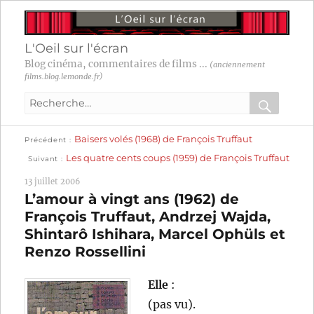
L'Oeil sur l'écran
Blog cinéma, commentaires de films ...
(anciennement
films.blog.lemonde.fr)
Recherche
pour
RECHER
OK
Publication
Navigation
Baisers volés (1968) de François Truffaut
:
Précédent
précédente :
Publication
Les quatre cents coups (1959) de François Truffaut
Suivant
suivante :
de
13 juillet 2006
l’article
L’amour à vingt ans (1962) de
François Truffaut, Andrzej Wajda,
Shintarô Ishihara, Marcel Ophüls et
Renzo Rossellini
Elle
:
(pas vu).