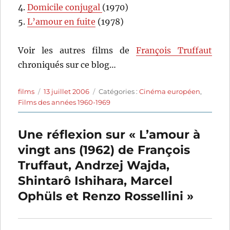
4.
Domicile conjugal
(1970)
5.
L’amour en fuite
(1978)
Voir les autres films de
François Truffaut
chroniqués sur ce blog…
Auteur
Publié
Catégories
films
13 juillet 2006
Catégories :
Cinéma européen
,
le
Films des années 1960-1969
Une réflexion sur « L’amour à
vingt ans (1962) de François
Truffaut, Andrzej Wajda,
Shintarô Ishihara, Marcel
Ophüls et Renzo Rossellini »