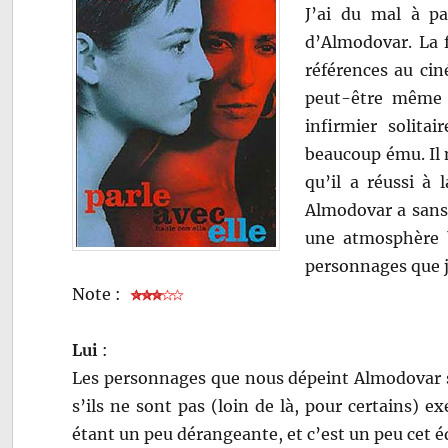
J’ai du mal à pa
d’Almodovar. La 
références au cin
peut-être même 
infirmier solita
beaucoup ému. Il m
qu’il a réussi à
Almodovar a sans 
une atmosphère 
personnages que je
Note :
Lui
:
Les personnages que nous dépeint Almodovar 
s’ils ne sont pas (loin de là, pour certains) 
étant un peu dérangeante, et c’est un peu cet é