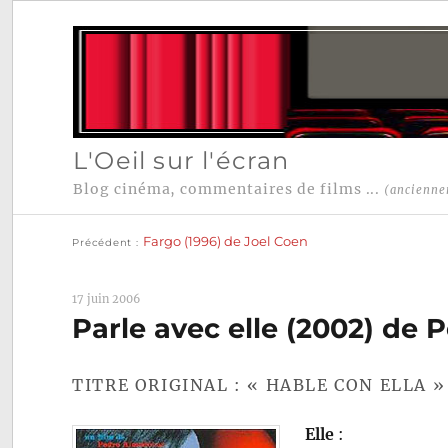
L'Oeil sur l'écran
Blog cinéma, commentaires de films ...
(ancienne
Publication
Navigation
précédente :
Fargo (1996) de Joel Coen
Précédent
de
l’article
17 juin 2006
Parle avec elle (2002) de
TITRE ORIGINAL : « HABLE CON ELLA »
Elle
: