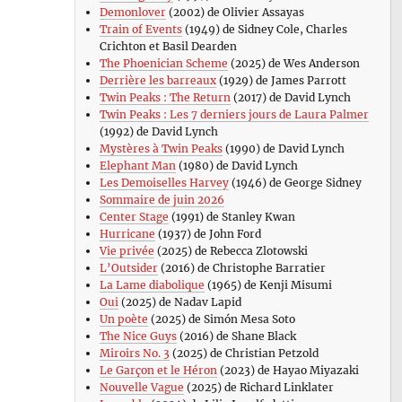
Demonlover
(2002) de Olivier Assayas
Train of Events
(1949) de Sidney Cole, Charles
Crichton et Basil Dearden
The Phoenician Scheme
(2025) de Wes Anderson
Derrière les barreaux
(1929) de James Parrott
Twin Peaks : The Return
(2017) de David Lynch
Twin Peaks : Les 7 derniers jours de Laura Palmer
(1992) de David Lynch
Mystères à Twin Peaks
(1990) de David Lynch
Elephant Man
(1980) de David Lynch
Les Demoiselles Harvey
(1946) de George Sidney
Sommaire de juin 2026
Center Stage
(1991) de Stanley Kwan
Hurricane
(1937) de John Ford
Vie privée
(2025) de Rebecca Zlotowski
L’Outsider
(2016) de Christophe Barratier
La Lame diabolique
(1965) de Kenji Misumi
Oui
(2025) de Nadav Lapid
Un poète
(2025) de Simón Mesa Soto
The Nice Guys
(2016) de Shane Black
Miroirs No. 3
(2025) de Christian Petzold
Le Garçon et le Héron
(2023) de Hayao Miyazaki
Nouvelle Vague
(2025) de Richard Linklater