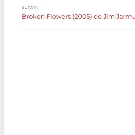
SUIVANT
Broken Flowers (2005) de Jim Jarm
Publication
suivante :