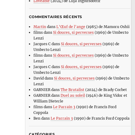
Loveable
(2024) de Lilja Ingolfsdottir
COMMENTAIRES RÉCENTS
Martin
dans
L’Œuf de l’ange
(1985) de Mamoru Oshii
films
dans
Si douces, si perverses
(1969) de Umberto
Lenzi
Jacques C
dans
Si douces, si perverses
(1969) de
Umberto Lenzi
films
dans
Si douces, si perverses
(1969) de Umberto
Lenzi
Jacques C
dans
Si douces, si perverses
(1969) de
Umberto Lenzi
David
dans
Si douces, si perverses
(1969) de Umberto
Lenzi
GARNIER
dans
The Brutalist
(2024) de Brady Corbet
GARNIER
dans
Duel au soleil
(1946) de King Vidor et
William Dieterle
films
dans
Le Parrain 3
(1990) de Francis Ford
Coppola
Ben
dans
Le Parrain 3
(1990) de Francis Ford Coppola
CATÉGORIES