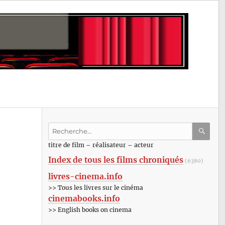
Recherche
pour
RECHE
OK
titre de film – réalisateur – acteur
:
Index de tous les films chroniqués
(6380)
livres-cinema.info
>> Tous les livres sur le cinéma
cinemabooks.info
>> English books on cinema