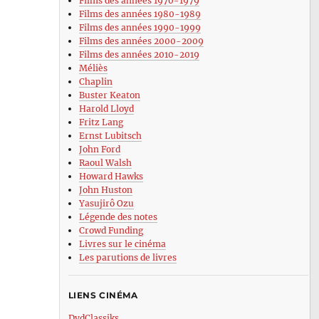
Films des années 1970-1979
Films des années 1980-1989
Films des années 1990-1999
Films des années 2000-2009
Films des années 2010-2019
Méliès
Chaplin
Buster Keaton
Harold Lloyd
Fritz Lang
Ernst Lubitsch
John Ford
Raoul Walsh
Howard Hawks
John Huston
Yasujirô Ozu
Légende des notes
Crowd Funding
Livres sur le cinéma
Les parutions de livres
LIENS CINÉMA
DvdClassiks