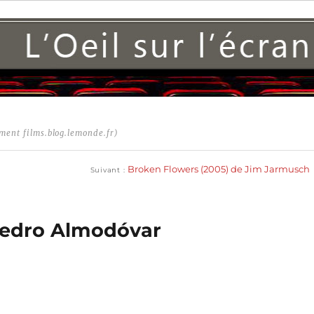
ment films.blog.lemonde.fr)
Publication
suivante :
Broken Flowers (2005) de Jim Jarmusch
Suivant
 Pedro Almodóvar