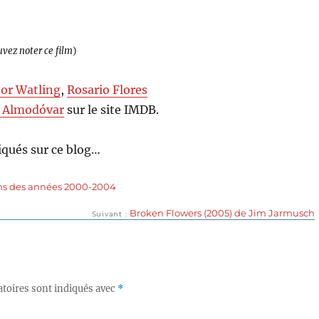
uvez noter ce film
)
or Watling
,
Rosario Flores
 Almodóvar
sur le site IMDB.
qués sur ce blog…
ms des années 2000-2004
Publication
Broken Flowers (2005) de Jim Jarmusch
Suivant
suivante :
toires sont indiqués avec
*