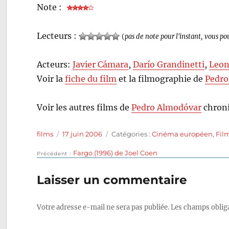
Note :
Lecteurs :
(
pas de note pour l'instant, vous po
Acteurs:
Javier Cámara
,
Darío Grandinetti
,
Leon
Voir la
fiche du film
et la filmographie de
Pedro
Voir les autres films de
Pedro Almodóvar
chroni
Auteur
Publié
Catégories
films
17 juin 2006
Catégories :
Cinéma européen
,
Fil
le
Publication
Fargo (1996) de Joel Coen
Navigation
Précédent
précédente :
de
Laisser un commentaire
l’article
Votre adresse e-mail ne sera pas publiée.
Les champs obliga