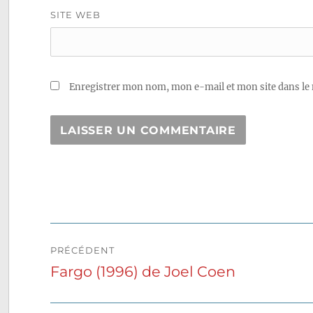
SITE WEB
Enregistrer mon nom, mon e-mail et mon site dans le
Navigation
PRÉCÉDENT
de
Fargo (1996) de Joel Coen
Publication
précédente :
l’article