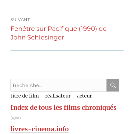
SUIVANT
Fenêtre sur Pacifique (1990) de
Publication
John Schlesinger
suivante :
Recherche
pour
RECHER
OK
titre de film – réalisateur – acteur
:
Index de tous les films chroniqués
(6381)
livres-cinema.info