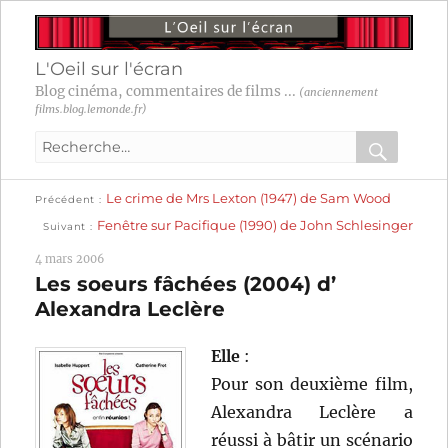
L'Oeil sur l'écran
Blog cinéma, commentaires de films ...
(anciennement
films.blog.lemonde.fr)
Recherche
pour
RECHER
OK
Publication
Navigation
Le crime de Mrs Lexton (1947) de Sam Wood
:
Précédent
précédente :
Publication
Fenêtre sur Pacifique (1990) de John Schlesinger
Suivant
suivante :
de
4 mars 2006
l’article
Les soeurs fâchées (2004) d’
Alexandra Leclère
Elle
:
Pour son deuxième film,
Alexandra Leclère a
réussi à bâtir un scénario