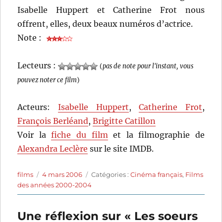
Isabelle Huppert et Catherine Frot nous
offrent, elles, deux beaux numéros d’actrice.
Note :
Lecteurs :
(
pas de note pour l'instant, vous
pouvez noter ce film
)
Acteurs:
Isabelle Huppert
,
Catherine Frot
,
François Berléand
,
Brigitte Catillon
Voir la
fiche du film
et la filmographie de
Alexandra Leclère
sur le site IMDB.
Auteur
Publié
Catégories
films
4 mars 2006
Catégories :
Cinéma français
,
Films
le
des années 2000-2004
Une réflexion sur « Les soeurs